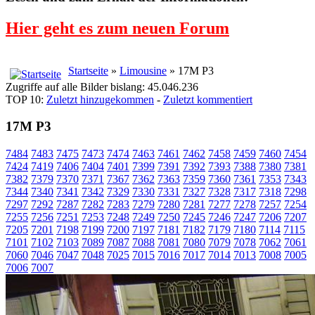
Hier geht es zum neuen Forum
Startseite
»
Limousine
» 17M P3
Zugriffe auf alle Bilder bislang: 45.046.236
TOP 10:
Zuletzt hinzugekommen
-
Zuletzt kommentiert
17M P3
7484
7483
7475
7473
7474
7463
7461
7462
7458
7459
7460
7454
7424
7419
7406
7404
7401
7399
7391
7392
7393
7388
7380
7381
7382
7379
7370
7371
7367
7362
7363
7359
7360
7361
7353
7343
7344
7340
7341
7342
7329
7330
7331
7327
7328
7317
7318
7298
7297
7292
7287
7282
7283
7279
7280
7281
7277
7278
7257
7254
7255
7256
7251
7253
7248
7249
7250
7245
7246
7247
7206
7207
7205
7201
7198
7199
7200
7197
7181
7182
7179
7180
7114
7115
7101
7102
7103
7089
7087
7088
7081
7080
7079
7078
7062
7061
7060
7046
7047
7048
7025
7015
7016
7017
7014
7013
7008
7005
7006
7007