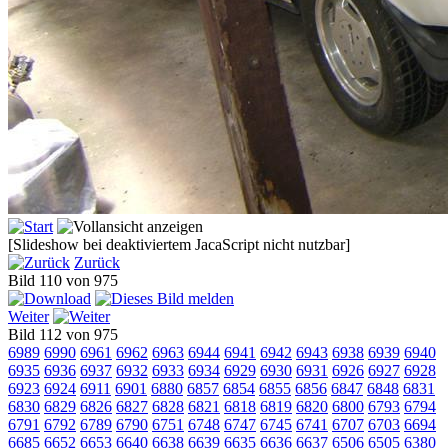
[Slideshow bei deaktiviertem JacaScript nicht nutzbar]
Zurück
Bild 110 von 975
Weiter
Bild 112 von 975
6989
6990
6961
6962
6963
6944
6941
6942
6943
6938
6939
6940
6935
6936
6937
6932
6933
6934
6929
6930
6931
6926
6927
6928
6923
6924
6911
6901
6880
6857
6854
6855
6856
6847
6848
6831
6830
6829
6826
6827
6828
6821
6818
6819
6820
6800
6793
6794
6791
6792
6789
6790
6751
6748
6747
6745
6741
6707
6703
6694
6685
6652
6653
6640
6638
6639
6635
6636
6637
6506
6505
6380