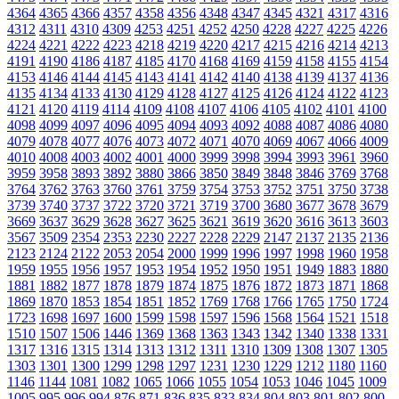
4364
4365
4366
4357
4358
4356
4348
4347
4345
4321
4317
4316
4312
4311
4310
4309
4253
4251
4252
4250
4228
4227
4225
4226
4224
4221
4222
4223
4218
4219
4220
4217
4215
4216
4214
4213
4191
4190
4186
4187
4185
4170
4168
4169
4159
4158
4155
4154
4153
4146
4144
4145
4143
4141
4142
4140
4138
4139
4137
4136
4135
4134
4133
4130
4129
4128
4127
4125
4126
4124
4122
4123
4121
4120
4119
4114
4109
4108
4107
4106
4105
4102
4101
4100
4098
4099
4097
4096
4095
4094
4093
4092
4088
4087
4086
4080
4079
4078
4077
4076
4073
4072
4071
4070
4069
4067
4066
4009
4010
4008
4003
4002
4001
4000
3999
3998
3994
3993
3961
3960
3959
3958
3893
3892
3880
3866
3850
3849
3848
3846
3769
3768
3764
3762
3763
3760
3761
3759
3754
3753
3752
3751
3750
3738
3739
3740
3737
3722
3720
3721
3719
3700
3680
3677
3678
3679
3669
3637
3629
3628
3627
3625
3621
3619
3620
3616
3613
3603
3567
3509
2354
2353
2230
2227
2228
2229
2147
2137
2135
2136
2123
2124
2122
2053
2054
2000
1999
1996
1997
1998
1960
1958
1959
1955
1956
1957
1953
1954
1952
1950
1951
1949
1883
1880
1881
1882
1877
1878
1879
1874
1875
1876
1872
1873
1871
1868
1869
1870
1853
1854
1851
1852
1769
1768
1766
1765
1750
1724
1723
1698
1697
1600
1599
1598
1597
1596
1568
1564
1521
1518
1510
1507
1506
1446
1369
1368
1363
1343
1342
1340
1338
1331
1317
1316
1315
1314
1313
1312
1311
1310
1309
1308
1307
1305
1303
1301
1300
1299
1298
1297
1231
1230
1229
1212
1180
1160
1146
1144
1081
1082
1065
1066
1055
1054
1053
1046
1045
1009
1005
995
996
994
876
871
836
835
833
834
804
803
801
802
800