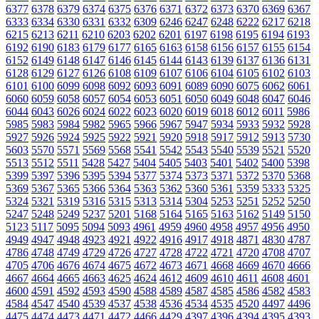
6377
6378
6379
6374
6375
6376
6371
6372
6373
6370
6369
6367
6333
6334
6330
6331
6332
6309
6246
6247
6248
6222
6217
6218
6215
6213
6211
6210
6203
6202
6201
6197
6198
6195
6194
6193
6192
6190
6183
6179
6177
6165
6163
6158
6156
6157
6155
6154
6152
6149
6148
6147
6146
6145
6144
6143
6139
6137
6136
6131
6128
6129
6127
6126
6108
6109
6107
6106
6104
6105
6102
6103
6101
6100
6099
6098
6092
6093
6091
6089
6090
6075
6062
6061
6060
6059
6058
6057
6054
6053
6051
6050
6049
6048
6047
6046
6044
6043
6026
6024
6022
6023
6020
6019
6018
6012
6011
5986
5985
5983
5984
5982
5965
5966
5967
5947
5934
5933
5932
5928
5927
5926
5924
5925
5922
5921
5920
5918
5917
5912
5913
5730
5603
5570
5571
5569
5568
5541
5542
5543
5540
5539
5521
5520
5513
5512
5511
5428
5427
5404
5405
5403
5401
5402
5400
5398
5399
5397
5396
5395
5394
5377
5374
5373
5371
5372
5370
5368
5369
5367
5365
5366
5364
5363
5362
5360
5361
5359
5333
5325
5324
5321
5319
5316
5315
5313
5314
5304
5253
5251
5252
5250
5247
5248
5249
5237
5201
5168
5164
5165
5163
5162
5149
5150
5123
5117
5095
5094
5093
4961
4959
4960
4958
4957
4956
4950
4949
4947
4948
4923
4921
4922
4916
4917
4918
4871
4830
4787
4786
4748
4749
4729
4726
4727
4728
4722
4721
4720
4708
4707
4705
4706
4676
4674
4675
4672
4673
4671
4668
4669
4670
4666
4667
4664
4665
4663
4625
4624
4612
4609
4610
4611
4608
4601
4600
4591
4592
4593
4590
4588
4589
4587
4585
4586
4582
4583
4584
4547
4540
4539
4537
4538
4536
4534
4535
4520
4497
4496
4475
4474
4473
4471
4472
4466
4429
4397
4396
4394
4395
4393