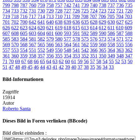
799
798
787
760
759
758
757
742
741
739
740
738
737
736
735
734
733
732
731
730
729
728
727
726
725
724
723
722
721
720
719
718
716
717
714
713
710
711
709
708
707
706
705
704
703
701
702
700
642
641
640
638
639
636
635
628
629
630
627
625
626
622
623
624
620
621
619
618
615
613
614
612
611
610
609
607
608
605
603
604
601
600
593
591
592
589
590
586
587
588
585
583
584
581
582
579
580
577
578
575
576
573
574
571
572
569
570
568
567
565
566
563
564
561
562
559
560
558
555
556
557
553
554
551
552
549
550
548
541
542
366
365
364
363
362
361
360
359
358
357
356
355
354
353
352
351
350
349
348
347
71
70
69
67
68
66
65
64
63
62
60
61
59
56
57
58
54
55
52
53
50
51
47
48
49
45
46
44
43
41
42
39
40
37
38
35
36
34
33
Bild-Informationen
Zugriffe
15914
Autor
Roberto Santa
Dieses Bild in Foren verlinken (BBcode)
Bild direkt einbinden :