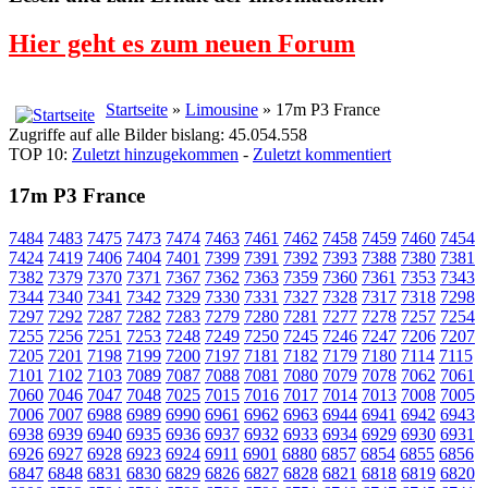
Hier geht es zum neuen Forum
Startseite
»
Limousine
» 17m P3 France
Zugriffe auf alle Bilder bislang: 45.054.558
TOP 10:
Zuletzt hinzugekommen
-
Zuletzt kommentiert
17m P3 France
7484
7483
7475
7473
7474
7463
7461
7462
7458
7459
7460
7454
7424
7419
7406
7404
7401
7399
7391
7392
7393
7388
7380
7381
7382
7379
7370
7371
7367
7362
7363
7359
7360
7361
7353
7343
7344
7340
7341
7342
7329
7330
7331
7327
7328
7317
7318
7298
7297
7292
7287
7282
7283
7279
7280
7281
7277
7278
7257
7254
7255
7256
7251
7253
7248
7249
7250
7245
7246
7247
7206
7207
7205
7201
7198
7199
7200
7197
7181
7182
7179
7180
7114
7115
7101
7102
7103
7089
7087
7088
7081
7080
7079
7078
7062
7061
7060
7046
7047
7048
7025
7015
7016
7017
7014
7013
7008
7005
7006
7007
6988
6989
6990
6961
6962
6963
6944
6941
6942
6943
6938
6939
6940
6935
6936
6937
6932
6933
6934
6929
6930
6931
6926
6927
6928
6923
6924
6911
6901
6880
6857
6854
6855
6856
6847
6848
6831
6830
6829
6826
6827
6828
6821
6818
6819
6820