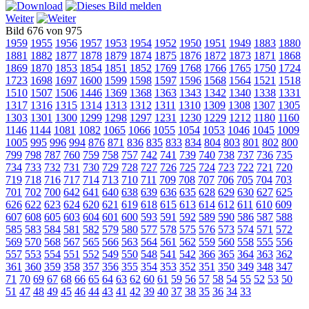
Weiter
Bild 676 von 975
1959
1955
1956
1957
1953
1954
1952
1950
1951
1949
1883
1880
1881
1882
1877
1878
1879
1874
1875
1876
1872
1873
1871
1868
1869
1870
1853
1854
1851
1852
1769
1768
1766
1765
1750
1724
1723
1698
1697
1600
1599
1598
1597
1596
1568
1564
1521
1518
1510
1507
1506
1446
1369
1368
1363
1343
1342
1340
1338
1331
1317
1316
1315
1314
1313
1312
1311
1310
1309
1308
1307
1305
1303
1301
1300
1299
1298
1297
1231
1230
1229
1212
1180
1160
1146
1144
1081
1082
1065
1066
1055
1054
1053
1046
1045
1009
1005
995
996
994
876
871
836
835
833
834
804
803
801
802
800
799
798
787
760
759
758
757
742
741
739
740
738
737
736
735
734
733
732
731
730
729
728
727
726
725
724
723
722
721
720
719
718
716
717
714
713
710
711
709
708
707
706
705
704
703
701
702
700
642
641
640
638
639
636
635
628
629
630
627
625
626
622
623
624
620
621
619
618
615
613
614
612
611
610
609
607
608
605
603
604
601
600
593
591
592
589
590
586
587
588
585
583
584
581
582
579
580
577
578
575
576
573
574
571
572
569
570
568
567
565
566
563
564
561
562
559
560
558
555
556
557
553
554
551
552
549
550
548
541
542
366
365
364
363
362
361
360
359
358
357
356
355
354
353
352
351
350
349
348
347
71
70
69
67
68
66
65
64
63
62
60
61
59
56
57
58
54
55
52
53
50
51
47
48
49
45
46
44
43
41
42
39
40
37
38
35
36
34
33