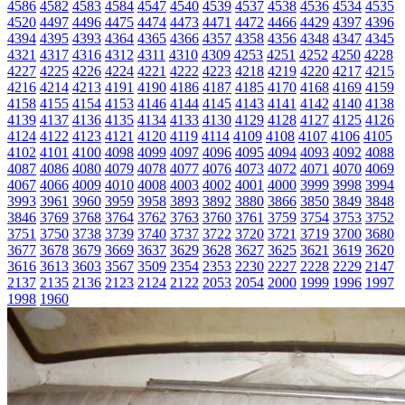
4586
4582
4583
4584
4547
4540
4539
4537
4538
4536
4534
4535
4520
4497
4496
4475
4474
4473
4471
4472
4466
4429
4397
4396
4394
4395
4393
4364
4365
4366
4357
4358
4356
4348
4347
4345
4321
4317
4316
4312
4311
4310
4309
4253
4251
4252
4250
4228
4227
4225
4226
4224
4221
4222
4223
4218
4219
4220
4217
4215
4216
4214
4213
4191
4190
4186
4187
4185
4170
4168
4169
4159
4158
4155
4154
4153
4146
4144
4145
4143
4141
4142
4140
4138
4139
4137
4136
4135
4134
4133
4130
4129
4128
4127
4125
4126
4124
4122
4123
4121
4120
4119
4114
4109
4108
4107
4106
4105
4102
4101
4100
4098
4099
4097
4096
4095
4094
4093
4092
4088
4087
4086
4080
4079
4078
4077
4076
4073
4072
4071
4070
4069
4067
4066
4009
4010
4008
4003
4002
4001
4000
3999
3998
3994
3993
3961
3960
3959
3958
3893
3892
3880
3866
3850
3849
3848
3846
3769
3768
3764
3762
3763
3760
3761
3759
3754
3753
3752
3751
3750
3738
3739
3740
3737
3722
3720
3721
3719
3700
3680
3677
3678
3679
3669
3637
3629
3628
3627
3625
3621
3619
3620
3616
3613
3603
3567
3509
2354
2353
2230
2227
2228
2229
2147
2137
2135
2136
2123
2124
2122
2053
2054
2000
1999
1996
1997
1998
1960