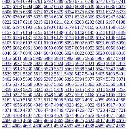
6800
6793
6794
6791
6792
6789
6790
6751
6748
6747
6745
6741
6707
6703
6694
6685
6652
6653
6640
6638
6639
6635
6636
6637
6506
6505
6380
6377
6378
6379
6374
6375
6376
6371
6372
6373
6370
6369
6367
6333
6334
6330
6331
6332
6309
6246
6247
6248
6222
6217
6218
6215
6213
6211
6210
6203
6202
6201
6197
6198
6195
6194
6193
6192
6190
6183
6179
6177
6165
6163
6158
6156
6157
6155
6154
6152
6149
6148
6147
6146
6145
6144
6143
6139
6137
6136
6131
6128
6129
6127
6126
6108
6109
6107
6106
6104
6105
6102
6103
6101
6100
6099
6098
6092
6093
6091
6089
6090
6075
6062
6061
6060
6059
6058
6057
6054
6053
6051
6050
6049
6048
6047
6046
6044
6043
6026
6024
6022
6023
6020
6019
6018
6012
6011
5986
5985
5983
5984
5982
5965
5966
5967
5947
5934
5933
5932
5928
5927
5926
5924
5925
5922
5921
5920
5918
5917
5912
5913
5730
5603
5570
5571
5569
5568
5541
5542
5543
5540
5539
5521
5520
5513
5512
5511
5428
5427
5404
5405
5403
5401
5402
5400
5398
5399
5397
5396
5395
5394
5377
5374
5373
5371
5372
5370
5368
5369
5367
5365
5366
5364
5363
5362
5360
5361
5359
5333
5325
5324
5321
5319
5316
5315
5313
5314
5304
5253
5251
5252
5250
5247
5248
5249
5237
5201
5168
5164
5165
5163
5162
5149
5150
5123
5117
5095
5094
5093
4961
4959
4960
4958
4957
4956
4950
4949
4947
4948
4923
4921
4922
4916
4917
4918
4871
4830
4787
4786
4748
4749
4729
4726
4727
4728
4722
4721
4720
4708
4707
4705
4706
4676
4674
4675
4672
4673
4671
4668
4669
4670
4666
4667
4664
4665
4663
4625
4624
4612
4609
4610
4611
4608
4601
4600
4591
4592
4593
4590
4588
4589
4587
4585