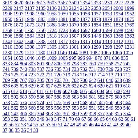
3619
3620
3616
3613
3603
3567
3509
2354
2353
2230
2227
2228
2229
2147
2137
2135
2136
2123
2124
2122
2053
2054
2000
1999
1996
1997
1998
1960
1958
1959
1955
1956
1957
1953
1954
1952
1950
1951
1949
1883
1880
1881
1882
1877
1878
1879
1874
1875
1876
1872
1873
1871
1868
1869
1870
1853
1854
1851
1852
1769
1768
1766
1765
1750
1724
1723
1698
1697
1600
1599
1598
1597
1596
1568
1564
1521
1518
1510
1507
1506
1446
1369
1368
1363
1343
1342
1340
1338
1331
1317
1316
1315
1314
1313
1312
1311
1310
1309
1308
1307
1305
1303
1301
1300
1299
1298
1297
1231
1230
1229
1212
1180
1160
1146
1144
1081
1082
1065
1066
1055
1054
1053
1046
1045
1009
1005
995
996
994
876
871
836
835
833
834
804
803
801
802
800
799
798
787
760
759
758
757
742
741
739
740
738
737
736
735
734
733
732
731
730
729
728
727
726
725
724
723
722
721
720
719
718
716
717
714
713
710
711
709
708
707
706
705
704
703
701
702
700
642
641
640
638
639
636
635
628
629
630
627
625
626
622
623
624
620
621
619
618
615
613
614
612
611
610
609
607
608
605
603
604
601
600
593
591
592
589
590
586
587
588
585
583
584
581
582
579
580
577
578
575
576
573
574
571
572
569
570
568
567
565
566
563
564
561
562
559
560
558
555
556
557
553
554
551
552
549
550
548
541
542
366
365
364
363
362
361
360
359
358
357
356
355
354
353
352
351
350
349
348
347
71
70
69
67
68
66
65
64
63
62
60
61
59
56
57
58
54
55
52
53
50
51
47
48
49
45
46
44
43
41
42
39
40
37
38
35
36
34
33