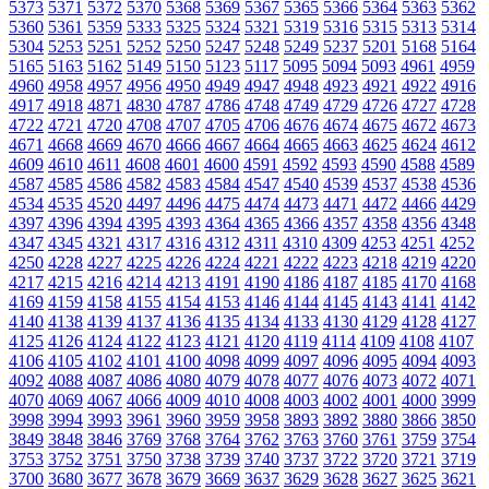
5373
5371
5372
5370
5368
5369
5367
5365
5366
5364
5363
5362
5360
5361
5359
5333
5325
5324
5321
5319
5316
5315
5313
5314
5304
5253
5251
5252
5250
5247
5248
5249
5237
5201
5168
5164
5165
5163
5162
5149
5150
5123
5117
5095
5094
5093
4961
4959
4960
4958
4957
4956
4950
4949
4947
4948
4923
4921
4922
4916
4917
4918
4871
4830
4787
4786
4748
4749
4729
4726
4727
4728
4722
4721
4720
4708
4707
4705
4706
4676
4674
4675
4672
4673
4671
4668
4669
4670
4666
4667
4664
4665
4663
4625
4624
4612
4609
4610
4611
4608
4601
4600
4591
4592
4593
4590
4588
4589
4587
4585
4586
4582
4583
4584
4547
4540
4539
4537
4538
4536
4534
4535
4520
4497
4496
4475
4474
4473
4471
4472
4466
4429
4397
4396
4394
4395
4393
4364
4365
4366
4357
4358
4356
4348
4347
4345
4321
4317
4316
4312
4311
4310
4309
4253
4251
4252
4250
4228
4227
4225
4226
4224
4221
4222
4223
4218
4219
4220
4217
4215
4216
4214
4213
4191
4190
4186
4187
4185
4170
4168
4169
4159
4158
4155
4154
4153
4146
4144
4145
4143
4141
4142
4140
4138
4139
4137
4136
4135
4134
4133
4130
4129
4128
4127
4125
4126
4124
4122
4123
4121
4120
4119
4114
4109
4108
4107
4106
4105
4102
4101
4100
4098
4099
4097
4096
4095
4094
4093
4092
4088
4087
4086
4080
4079
4078
4077
4076
4073
4072
4071
4070
4069
4067
4066
4009
4010
4008
4003
4002
4001
4000
3999
3998
3994
3993
3961
3960
3959
3958
3893
3892
3880
3866
3850
3849
3848
3846
3769
3768
3764
3762
3763
3760
3761
3759
3754
3753
3752
3751
3750
3738
3739
3740
3737
3722
3720
3721
3719
3700
3680
3677
3678
3679
3669
3637
3629
3628
3627
3625
3621