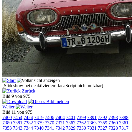
[Slideshow bei deaktiviertem JacaScript nicht nutzbar]
Zurück
Bild 9 von 975
Weiter
Bild 11 von 975
7460
7454
7424
7419
7406
7404
7401
7399
7391
7392
7393
7388
7380
7381
7382
7379
7370
7371
7367
7362
7363
7359
7360
7361
7353
7343
7344
7340
7341
7342
7329
7330
7331
7327
7328
7317