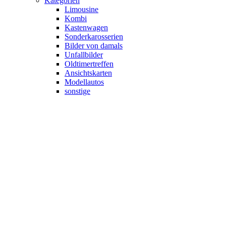
Kategorien
Limousine
Kombi
Kastenwagen
Sonderkarosserien
Bilder von damals
Unfallbilder
Oldtimertreffen
Ansichtskarten
Modellautos
sonstige