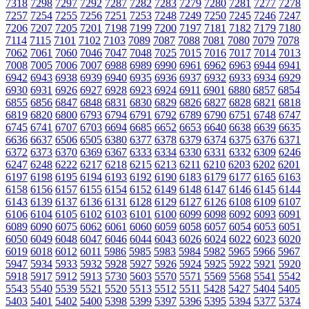
7318
7298
7297
7292
7287
7282
7283
7279
7280
7281
7277
7278
7257
7254
7255
7256
7251
7253
7248
7249
7250
7245
7246
7247
7206
7207
7205
7201
7198
7199
7200
7197
7181
7182
7179
7180
7114
7115
7101
7102
7103
7089
7087
7088
7081
7080
7079
7078
7062
7061
7060
7046
7047
7048
7025
7015
7016
7017
7014
7013
7008
7005
7006
7007
6988
6989
6990
6961
6962
6963
6944
6941
6942
6943
6938
6939
6940
6935
6936
6937
6932
6933
6934
6929
6930
6931
6926
6927
6928
6923
6924
6911
6901
6880
6857
6854
6855
6856
6847
6848
6831
6830
6829
6826
6827
6828
6821
6818
6819
6820
6800
6793
6794
6791
6792
6789
6790
6751
6748
6747
6745
6741
6707
6703
6694
6685
6652
6653
6640
6638
6639
6635
6636
6637
6506
6505
6380
6377
6378
6379
6374
6375
6376
6371
6372
6373
6370
6369
6367
6333
6334
6330
6331
6332
6309
6246
6247
6248
6222
6217
6218
6215
6213
6211
6210
6203
6202
6201
6197
6198
6195
6194
6193
6192
6190
6183
6179
6177
6165
6163
6158
6156
6157
6155
6154
6152
6149
6148
6147
6146
6145
6144
6143
6139
6137
6136
6131
6128
6129
6127
6126
6108
6109
6107
6106
6104
6105
6102
6103
6101
6100
6099
6098
6092
6093
6091
6089
6090
6075
6062
6061
6060
6059
6058
6057
6054
6053
6051
6050
6049
6048
6047
6046
6044
6043
6026
6024
6022
6023
6020
6019
6018
6012
6011
5986
5985
5983
5984
5982
5965
5966
5967
5947
5934
5933
5932
5928
5927
5926
5924
5925
5922
5921
5920
5918
5917
5912
5913
5730
5603
5570
5571
5569
5568
5541
5542
5543
5540
5539
5521
5520
5513
5512
5511
5428
5427
5404
5405
5403
5401
5402
5400
5398
5399
5397
5396
5395
5394
5377
5374