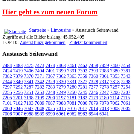
Hier geht es zum neuen Forum
Startseite
»
Limousine
» Austausch Seitenwand
Zugriffe auf alle Bilder bislang: 45.052.405
TOP 10:
Zuletzt hinzugekommen
-
Zuletzt kommentiert
Austausch Seitenwand
7484
7483
7475
7473
7474
7463
7461
7462
7458
7459
7460
7454
7424
7419
7406
7404
7401
7399
7391
7392
7393
7388
7380
7381
7382
7379
7370
7371
7367
7362
7363
7359
7360
7361
7353
7343
7344
7340
7341
7342
7329
7330
7331
7327
7328
7317
7318
7298
7297
7292
7287
7282
7283
7279
7280
7281
7277
7278
7257
7254
7255
7256
7251
7253
7248
7249
7250
7245
7246
7247
7206
7207
7205
7201
7198
7199
7200
7197
7181
7182
7179
7180
7114
7115
7101
7102
7103
7089
7087
7088
7081
7080
7079
7078
7062
7061
7060
7046
7047
7048
7025
7015
7016
7017
7014
7013
7008
7005
7006
7007
6988
6989
6990
6961
6962
6963
6944
6941