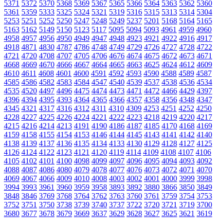
5371
5372
5370
5368
5369
5367
5365
5366
5364
5363
5362
5360
5361
5359
5333
5325
5324
5321
5319
5316
5315
5313
5314
5304
5253
5251
5252
5250
5247
5248
5249
5237
5201
5168
5164
5165
5163
5162
5149
5150
5123
5117
5095
5094
5093
4961
4959
4960
4958
4957
4956
4950
4949
4947
4948
4923
4921
4922
4916
4917
4918
4871
4830
4787
4786
4748
4749
4729
4726
4727
4728
4722
4721
4720
4708
4707
4705
4706
4676
4674
4675
4672
4673
4671
4668
4669
4670
4666
4667
4664
4665
4663
4625
4624
4612
4609
4610
4611
4608
4601
4600
4591
4592
4593
4590
4588
4589
4587
4585
4586
4582
4583
4584
4547
4540
4539
4537
4538
4536
4534
4535
4520
4497
4496
4475
4474
4473
4471
4472
4466
4429
4397
4396
4394
4395
4393
4364
4365
4366
4357
4358
4356
4348
4347
4345
4321
4317
4316
4312
4311
4310
4309
4253
4251
4252
4250
4228
4227
4225
4226
4224
4221
4222
4223
4218
4219
4220
4217
4215
4216
4214
4213
4191
4190
4186
4187
4185
4170
4168
4169
4159
4158
4155
4154
4153
4146
4144
4145
4143
4141
4142
4140
4138
4139
4137
4136
4135
4134
4133
4130
4129
4128
4127
4125
4126
4124
4122
4123
4121
4120
4119
4114
4109
4108
4107
4106
4105
4102
4101
4100
4098
4099
4097
4096
4095
4094
4093
4092
4088
4087
4086
4080
4079
4078
4077
4076
4073
4072
4071
4070
4069
4067
4066
4009
4010
4008
4003
4002
4001
4000
3999
3998
3994
3993
3961
3960
3959
3958
3893
3892
3880
3866
3850
3849
3848
3846
3769
3768
3764
3762
3763
3760
3761
3759
3754
3753
3752
3751
3750
3738
3739
3740
3737
3722
3720
3721
3719
3700
3680
3677
3678
3679
3669
3637
3629
3628
3627
3625
3621
3619