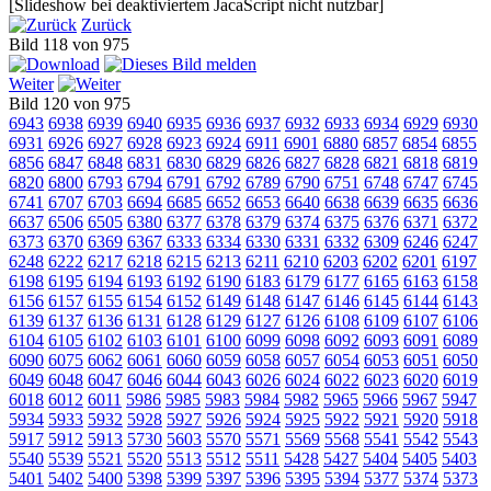
[Slideshow bei deaktiviertem JacaScript nicht nutzbar]
Zurück
Bild 118 von 975
Weiter
Bild 120 von 975
6943
6938
6939
6940
6935
6936
6937
6932
6933
6934
6929
6930
6931
6926
6927
6928
6923
6924
6911
6901
6880
6857
6854
6855
6856
6847
6848
6831
6830
6829
6826
6827
6828
6821
6818
6819
6820
6800
6793
6794
6791
6792
6789
6790
6751
6748
6747
6745
6741
6707
6703
6694
6685
6652
6653
6640
6638
6639
6635
6636
6637
6506
6505
6380
6377
6378
6379
6374
6375
6376
6371
6372
6373
6370
6369
6367
6333
6334
6330
6331
6332
6309
6246
6247
6248
6222
6217
6218
6215
6213
6211
6210
6203
6202
6201
6197
6198
6195
6194
6193
6192
6190
6183
6179
6177
6165
6163
6158
6156
6157
6155
6154
6152
6149
6148
6147
6146
6145
6144
6143
6139
6137
6136
6131
6128
6129
6127
6126
6108
6109
6107
6106
6104
6105
6102
6103
6101
6100
6099
6098
6092
6093
6091
6089
6090
6075
6062
6061
6060
6059
6058
6057
6054
6053
6051
6050
6049
6048
6047
6046
6044
6043
6026
6024
6022
6023
6020
6019
6018
6012
6011
5986
5985
5983
5984
5982
5965
5966
5967
5947
5934
5933
5932
5928
5927
5926
5924
5925
5922
5921
5920
5918
5917
5912
5913
5730
5603
5570
5571
5569
5568
5541
5542
5543
5540
5539
5521
5520
5513
5512
5511
5428
5427
5404
5405
5403
5401
5402
5400
5398
5399
5397
5396
5395
5394
5377
5374
5373