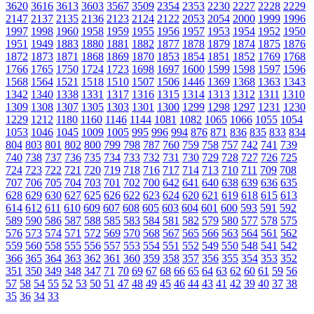
3620
3616
3613
3603
3567
3509
2354
2353
2230
2227
2228
2229
2147
2137
2135
2136
2123
2124
2122
2053
2054
2000
1999
1996
1997
1998
1960
1958
1959
1955
1956
1957
1953
1954
1952
1950
1951
1949
1883
1880
1881
1882
1877
1878
1879
1874
1875
1876
1872
1873
1871
1868
1869
1870
1853
1854
1851
1852
1769
1768
1766
1765
1750
1724
1723
1698
1697
1600
1599
1598
1597
1596
1568
1564
1521
1518
1510
1507
1506
1446
1369
1368
1363
1343
1342
1340
1338
1331
1317
1316
1315
1314
1313
1312
1311
1310
1309
1308
1307
1305
1303
1301
1300
1299
1298
1297
1231
1230
1229
1212
1180
1160
1146
1144
1081
1082
1065
1066
1055
1054
1053
1046
1045
1009
1005
995
996
994
876
871
836
835
833
834
804
803
801
802
800
799
798
787
760
759
758
757
742
741
739
740
738
737
736
735
734
733
732
731
730
729
728
727
726
725
724
723
722
721
720
719
718
716
717
714
713
710
711
709
708
707
706
705
704
703
701
702
700
642
641
640
638
639
636
635
628
629
630
627
625
626
622
623
624
620
621
619
618
615
613
614
612
611
610
609
607
608
605
603
604
601
600
593
591
592
589
590
586
587
588
585
583
584
581
582
579
580
577
578
575
576
573
574
571
572
569
570
568
567
565
566
563
564
561
562
559
560
558
555
556
557
553
554
551
552
549
550
548
541
542
366
365
364
363
362
361
360
359
358
357
356
355
354
353
352
351
350
349
348
347
71
70
69
67
68
66
65
64
63
62
60
61
59
56
57
58
54
55
52
53
50
51
47
48
49
45
46
44
43
41
42
39
40
37
38
35
36
34
33