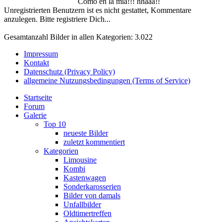
Como en la mia!!! hhaaa!!
Unregistrierten Benutzern ist es nicht gestattet, Kommentare
anzulegen. Bitte registriere Dich...
Gesamtanzahl Bilder in allen Kategorien: 3.022
Impressum
Kontakt
Datenschutz (Privacy Policy)
allgemeine Nutzungsbedingungen (Terms of Service)
Startseite
Forum
Galerie
Top 10
neueste Bilder
zuletzt kommentiert
Kategorien
Limousine
Kombi
Kastenwagen
Sonderkarosserien
Bilder von damals
Unfallbilder
Oldtimertreffen