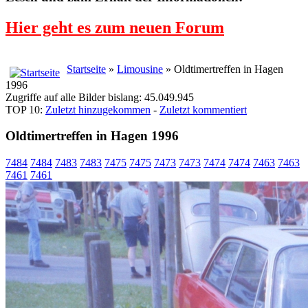
Hier geht es zum neuen Forum
Startseite
»
Limousine
» Oldtimertreffen in Hagen
1996
Zugriffe auf alle Bilder bislang: 45.049.945
TOP 10:
Zuletzt hinzugekommen
-
Zuletzt kommentiert
Oldtimertreffen in Hagen 1996
7484
7484
7483
7483
7475
7475
7473
7473
7474
7474
7463
7463
7461
7461