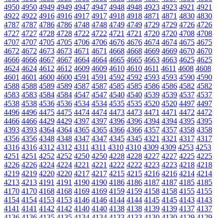
4950
4950
4949
4949
4947
4947
4948
4948
4923
4923
4921
4921
4922
4922
4916
4916
4917
4917
4918
4918
4871
4871
4830
4830
4787
4787
4786
4786
4748
4748
4749
4749
4729
4729
4726
4726
4727
4727
4728
4728
4722
4722
4721
4721
4720
4720
4708
4708
4707
4707
4705
4705
4706
4706
4676
4676
4674
4674
4675
4675
4672
4672
4673
4673
4671
4671
4668
4668
4669
4669
4670
4670
4666
4666
4667
4667
4664
4664
4665
4665
4663
4663
4625
4625
4624
4624
4612
4612
4609
4609
4610
4610
4611
4611
4608
4608
4601
4601
4600
4600
4591
4591
4592
4592
4593
4593
4590
4590
4588
4588
4589
4589
4587
4587
4585
4585
4586
4586
4582
4582
4583
4583
4584
4584
4547
4547
4540
4540
4539
4539
4537
4537
4538
4538
4536
4536
4534
4534
4535
4535
4520
4520
4497
4497
4496
4496
4475
4475
4474
4474
4473
4473
4471
4471
4472
4472
4466
4466
4429
4429
4397
4397
4396
4396
4394
4394
4395
4395
4393
4393
4364
4364
4365
4365
4366
4366
4357
4357
4358
4358
4356
4356
4348
4348
4347
4347
4345
4345
4321
4321
4317
4317
4316
4316
4312
4312
4311
4311
4310
4310
4309
4309
4253
4253
4251
4251
4252
4252
4250
4250
4228
4228
4227
4227
4225
4225
4226
4226
4224
4224
4221
4221
4222
4222
4223
4223
4218
4218
4219
4219
4220
4220
4217
4217
4215
4215
4216
4216
4214
4214
4213
4213
4191
4191
4190
4190
4186
4186
4187
4187
4185
4185
4170
4170
4168
4168
4169
4169
4159
4159
4158
4158
4155
4155
4154
4154
4153
4153
4146
4146
4144
4144
4145
4145
4143
4143
4141
4141
4142
4142
4140
4140
4138
4138
4139
4139
4137
4137
4136
4136
4135
4135
4134
4134
4133
4133
4130
4130
4129
4129