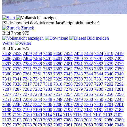
[Slideshow bei deaktiviertem JacaScript nicht nutzbar]
Zurück
Bild 7 von 975
Weiter
Bild 9 von 975
7458
7458
7459
7459
7460
7460
7454
7454
7424
7424
7419
7419
7406
7406
7404
7404
7401
7401
7399
7399
7391
7391
7392
7392
7393
7393
7388
7388
7380
7380
7381
7381
7382
7382
7379
7379
7370
7370
7371
7371
7367
7367
7362
7362
7363
7363
7359
7359
7360
7360
7361
7361
7353
7353
7343
7343
7344
7344
7340
7340
7341
7341
7342
7342
7329
7329
7330
7330
7331
7331
7327
7327
7328
7328
7317
7317
7318
7318
7298
7298
7297
7297
7292
7292
7287
7287
7282
7282
7283
7283
7279
7279
7280
7280
7281
7281
7277
7277
7278
7278
7257
7257
7254
7254
7255
7255
7256
7256
7251
7251
7253
7253
7248
7248
7249
7249
7250
7250
7245
7245
7246
7246
7247
7247
7206
7206
7207
7207
7205
7205
7201
7201
7198
7198
7199
7199
7200
7200
7197
7197
7181
7181
7182
7182
7179
7179
7180
7180
7114
7114
7115
7115
7101
7101
7102
7102
7103
7103
7089
7089
7087
7087
7088
7088
7081
7081
7080
7080
7079
7079
7078
7078
7062
7062
7061
7061
7060
7060
7046
7046