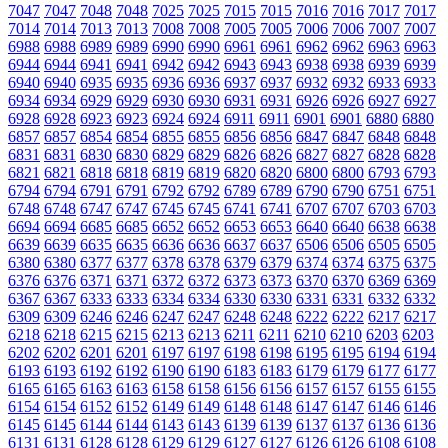
7047
7047
7048
7048
7025
7025
7015
7015
7016
7016
7017
7017
7014
7014
7013
7013
7008
7008
7005
7005
7006
7006
7007
7007
6988
6988
6989
6989
6990
6990
6961
6961
6962
6962
6963
6963
6944
6944
6941
6941
6942
6942
6943
6943
6938
6938
6939
6939
6940
6940
6935
6935
6936
6936
6937
6937
6932
6932
6933
6933
6934
6934
6929
6929
6930
6930
6931
6931
6926
6926
6927
6927
6928
6928
6923
6923
6924
6924
6911
6911
6901
6901
6880
6880
6857
6857
6854
6854
6855
6855
6856
6856
6847
6847
6848
6848
6831
6831
6830
6830
6829
6829
6826
6826
6827
6827
6828
6828
6821
6821
6818
6818
6819
6819
6820
6820
6800
6800
6793
6793
6794
6794
6791
6791
6792
6792
6789
6789
6790
6790
6751
6751
6748
6748
6747
6747
6745
6745
6741
6741
6707
6707
6703
6703
6694
6694
6685
6685
6652
6652
6653
6653
6640
6640
6638
6638
6639
6639
6635
6635
6636
6636
6637
6637
6506
6506
6505
6505
6380
6380
6377
6377
6378
6378
6379
6379
6374
6374
6375
6375
6376
6376
6371
6371
6372
6372
6373
6373
6370
6370
6369
6369
6367
6367
6333
6333
6334
6334
6330
6330
6331
6331
6332
6332
6309
6309
6246
6246
6247
6247
6248
6248
6222
6222
6217
6217
6218
6218
6215
6215
6213
6213
6211
6211
6210
6210
6203
6203
6202
6202
6201
6201
6197
6197
6198
6198
6195
6195
6194
6194
6193
6193
6192
6192
6190
6190
6183
6183
6179
6179
6177
6177
6165
6165
6163
6163
6158
6158
6156
6156
6157
6157
6155
6155
6154
6154
6152
6152
6149
6149
6148
6148
6147
6147
6146
6146
6145
6145
6144
6144
6143
6143
6139
6139
6137
6137
6136
6136
6131
6131
6128
6128
6129
6129
6127
6127
6126
6126
6108
6108