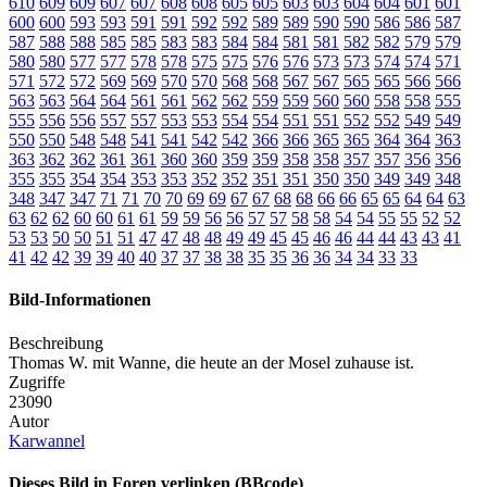
610
609
609
607
607
608
608
605
605
603
603
604
604
601
601
600
600
593
593
591
591
592
592
589
589
590
590
586
586
587
587
588
588
585
585
583
583
584
584
581
581
582
582
579
579
580
580
577
577
578
578
575
575
576
576
573
573
574
574
571
571
572
572
569
569
570
570
568
568
567
567
565
565
566
566
563
563
564
564
561
561
562
562
559
559
560
560
558
558
555
555
556
556
557
557
553
553
554
554
551
551
552
552
549
549
550
550
548
548
541
541
542
542
366
366
365
365
364
364
363
363
362
362
361
361
360
360
359
359
358
358
357
357
356
356
355
355
354
354
353
353
352
352
351
351
350
350
349
349
348
348
347
347
71
71
70
70
69
69
67
67
68
68
66
66
65
65
64
64
63
63
62
62
60
60
61
61
59
59
56
56
57
57
58
58
54
54
55
55
52
52
53
53
50
50
51
51
47
47
48
48
49
49
45
45
46
46
44
44
43
43
41
41
42
42
39
39
40
40
37
37
38
38
35
35
36
36
34
34
33
33
Bild-Informationen
Beschreibung
Thomas W. mit Wanne, die heute an der Mosel zuhause ist.
Zugriffe
23090
Autor
Karwannel
Dieses Bild in Foren verlinken (BBcode)