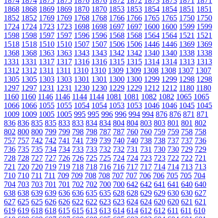
1874
1874
1875
1875
1876
1876
1872
1872
1873
1873
1871
1871
1868
1868
1869
1869
1870
1870
1853
1853
1854
1854
1851
1851
1852
1852
1769
1769
1768
1768
1766
1766
1765
1765
1750
1750
1724
1724
1723
1723
1698
1698
1697
1697
1600
1600
1599
1599
1598
1598
1597
1597
1596
1596
1568
1568
1564
1564
1521
1521
1518
1518
1510
1510
1507
1507
1506
1506
1446
1446
1369
1369
1368
1368
1363
1363
1343
1343
1342
1342
1340
1340
1338
1338
1331
1331
1317
1317
1316
1316
1315
1315
1314
1314
1313
1313
1312
1312
1311
1311
1310
1310
1309
1309
1308
1308
1307
1307
1305
1305
1303
1303
1301
1301
1300
1300
1299
1299
1298
1298
1297
1297
1231
1231
1230
1230
1229
1229
1212
1212
1180
1180
1160
1160
1146
1146
1144
1144
1081
1081
1082
1082
1065
1065
1066
1066
1055
1055
1054
1054
1053
1053
1046
1046
1045
1045
1009
1009
1005
1005
995
995
996
996
994
994
876
876
871
871
836
836
835
835
833
833
834
834
804
804
803
803
801
801
802
802
800
800
799
799
798
798
787
787
760
760
759
759
758
758
757
757
742
742
741
741
739
739
740
740
738
738
737
737
736
736
735
735
734
734
733
733
732
732
731
731
730
730
729
729
728
728
727
727
726
726
725
725
724
724
723
723
722
722
721
721
720
720
719
719
718
718
716
716
717
717
714
714
713
713
710
710
711
711
709
709
708
708
707
707
706
706
705
705
704
704
703
703
701
701
702
702
700
700
642
642
641
641
640
640
638
638
639
639
636
636
635
635
628
628
629
629
630
630
627
627
625
625
626
626
622
622
623
623
624
624
620
620
621
621
619
619
618
618
615
615
613
613
614
614
612
612
611
611
610