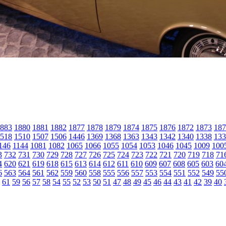
883
1880
1881
1882
1877
1878
1879
1874
1875
1876
1872
1873
187
518
1510
1507
1506
1446
1369
1368
1363
1343
1342
1340
1338
133
146
1144
1081
1082
1065
1066
1055
1054
1053
1046
1045
1009
100
3
732
731
730
729
728
727
726
725
724
723
722
721
720
719
718
71
4
620
621
619
618
615
613
614
612
611
610
609
607
608
605
603
60
6
563
564
561
562
559
560
558
555
556
557
553
554
551
552
549
55
61
59
56
57
58
54
55
52
53
50
51
47
48
49
45
46
44
43
41
42
39
40