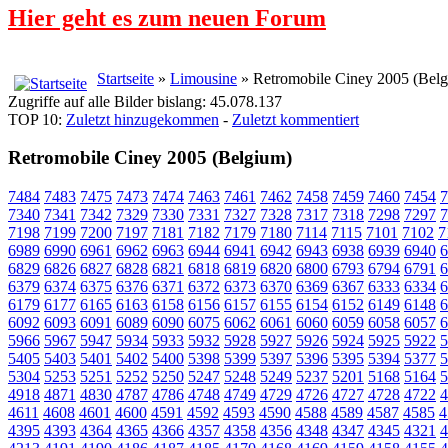
Hier geht es zum neuen Forum
Startseite
»
Limousine
» Retromobile Ciney 2005 (Bel
Zugriffe auf alle Bilder bislang: 45.078.137
TOP 10:
Zuletzt hinzugekommen
-
Zuletzt kommentiert
Retromobile Ciney 2005 (Belgium)
7484
7483
7475
7473
7474
7463
7461
7462
7458
7459
7460
7454
7
7340
7341
7342
7329
7330
7331
7327
7328
7317
7318
7298
7297
7
7198
7199
7200
7197
7181
7182
7179
7180
7114
7115
7101
7102
7
6989
6990
6961
6962
6963
6944
6941
6942
6943
6938
6939
6940
6
6829
6826
6827
6828
6821
6818
6819
6820
6800
6793
6794
6791
6
6379
6374
6375
6376
6371
6372
6373
6370
6369
6367
6333
6334
6
6179
6177
6165
6163
6158
6156
6157
6155
6154
6152
6149
6148
6
6092
6093
6091
6089
6090
6075
6062
6061
6060
6059
6058
6057
6
5966
5967
5947
5934
5933
5932
5928
5927
5926
5924
5925
5922
5
5405
5403
5401
5402
5400
5398
5399
5397
5396
5395
5394
5377
5
5304
5253
5251
5252
5250
5247
5248
5249
5237
5201
5168
5164
5
4918
4871
4830
4787
4786
4748
4749
4729
4726
4727
4728
4722
4
4611
4608
4601
4600
4591
4592
4593
4590
4588
4589
4587
4585
4
4395
4393
4364
4365
4366
4357
4358
4356
4348
4347
4345
4321
4