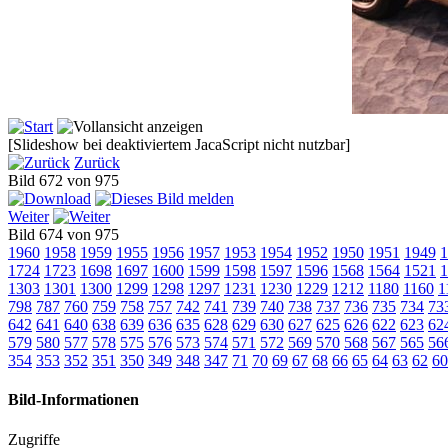
[Slideshow bei deaktiviertem JacaScript nicht nutzbar]
Zurück
Bild 672 von 975
Weiter
Bild 674 von 975
1960
1958
1959
1955
1956
1957
1953
1954
1952
1950
1951
1949
1
1724
1723
1698
1697
1600
1599
1598
1597
1596
1568
1564
1521
1
1303
1301
1300
1299
1298
1297
1231
1230
1229
1212
1180
1160
1
798
787
760
759
758
757
742
741
739
740
738
737
736
735
734
73
642
641
640
638
639
636
635
628
629
630
627
625
626
622
623
62
579
580
577
578
575
576
573
574
571
572
569
570
568
567
565
56
354
353
352
351
350
349
348
347
71
70
69
67
68
66
65
64
63
62
60
Bild-Informationen
Zugriffe