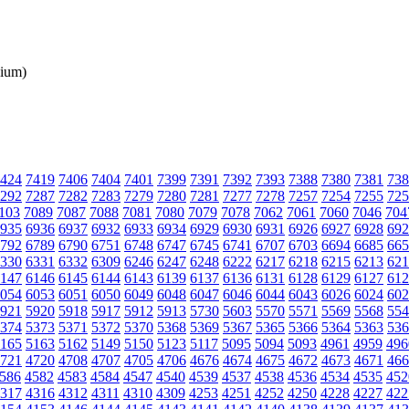
gium)
424
7419
7406
7404
7401
7399
7391
7392
7393
7388
7380
7381
738
292
7287
7282
7283
7279
7280
7281
7277
7278
7257
7254
7255
725
103
7089
7087
7088
7081
7080
7079
7078
7062
7061
7060
7046
704
935
6936
6937
6932
6933
6934
6929
6930
6931
6926
6927
6928
692
792
6789
6790
6751
6748
6747
6745
6741
6707
6703
6694
6685
665
330
6331
6332
6309
6246
6247
6248
6222
6217
6218
6215
6213
621
147
6146
6145
6144
6143
6139
6137
6136
6131
6128
6129
6127
612
054
6053
6051
6050
6049
6048
6047
6046
6044
6043
6026
6024
602
921
5920
5918
5917
5912
5913
5730
5603
5570
5571
5569
5568
554
374
5373
5371
5372
5370
5368
5369
5367
5365
5366
5364
5363
536
165
5163
5162
5149
5150
5123
5117
5095
5094
5093
4961
4959
496
721
4720
4708
4707
4705
4706
4676
4674
4675
4672
4673
4671
466
586
4582
4583
4584
4547
4540
4539
4537
4538
4536
4534
4535
452
317
4316
4312
4311
4310
4309
4253
4251
4252
4250
4228
4227
422