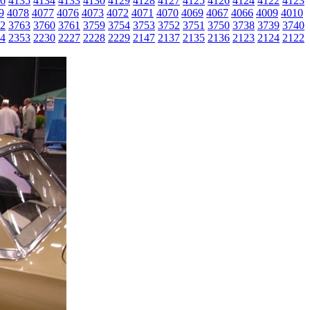
6
4135
4134
4133
4130
4129
4128
4127
4125
4126
4124
4122
4123
9
4078
4077
4076
4073
4072
4071
4070
4069
4067
4066
4009
4010
2
3763
3760
3761
3759
3754
3753
3752
3751
3750
3738
3739
3740
4
2353
2230
2227
2228
2229
2147
2137
2135
2136
2123
2124
2122