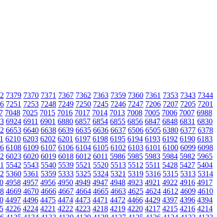
2
7379
7370
7371
7367
7362
7363
7359
7360
7361
7353
7343
7344
6
7251
7253
7248
7249
7250
7245
7246
7247
7206
7207
7205
7201
7
7048
7025
7015
7016
7017
7014
7013
7008
7005
7006
7007
6988
3
6924
6911
6901
6880
6857
6854
6855
6856
6847
6848
6831
6830
2
6653
6640
6638
6639
6635
6636
6637
6506
6505
6380
6377
6378
1
6210
6203
6202
6201
6197
6198
6195
6194
6193
6192
6190
6183
6
6108
6109
6107
6106
6104
6105
6102
6103
6101
6100
6099
6098
2
6023
6020
6019
6018
6012
6011
5986
5985
5983
5984
5982
5965
1
5542
5543
5540
5539
5521
5520
5513
5512
5511
5428
5427
5404
2
5360
5361
5359
5333
5325
5324
5321
5319
5316
5315
5313
5314
0
4958
4957
4956
4950
4949
4947
4948
4923
4921
4922
4916
4917
8
4669
4670
4666
4667
4664
4665
4663
4625
4624
4612
4609
4610
0
4497
4496
4475
4474
4473
4471
4472
4466
4429
4397
4396
4394
5
4226
4224
4221
4222
4223
4218
4219
4220
4217
4215
4216
4214