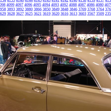
154
4153
4146
4144
4145
4143
4141
4142
4140
4138
4139
4137
413
098
4099
4097
4096
4095
4094
4093
4092
4088
4087
4086
4080
407
958
3893
3892
3880
3866
3850
3849
3848
3846
3769
3768
3764
376
629
3628
3627
3625
3621
3619
3620
3616
3613
3603
3567
3509
235