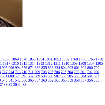
1
1868
1869
1870
1853
1854
1851
1852
1769
1768
1766
1765
1750
1
1317
1316
1315
1314
1313
1312
1311
1310
1309
1308
1307
1305
5
995
996
994
876
871
836
835
833
834
804
803
801
802
800
799
6
717
714
713
710
711
709
708
707
706
705
704
703
701
702
700
4
601
600
593
591
592
589
590
586
587
588
585
583
584
581
582
0
548
541
542
366
365
364
363
362
361
360
359
358
357
356
355
37
38
35
36
34
33