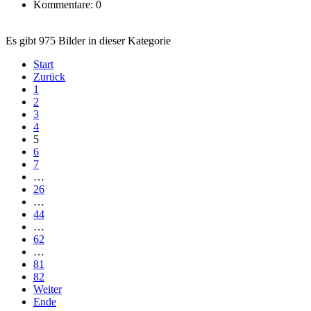
Kommentare: 0
Es gibt 975 Bilder in dieser Kategorie
Start
Zurück
1
2
3
4
5
6
7
…
26
…
44
…
62
…
81
82
Weiter
Ende