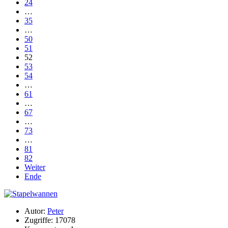
24
…
35
…
50
51
52
53
54
…
61
…
67
…
73
…
81
82
Weiter
Ende
Autor:
Peter
Zugriffe: 17078