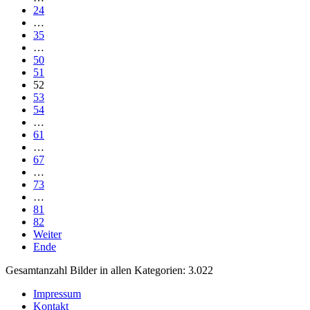
24
…
35
…
50
51
52
53
54
…
61
…
67
…
73
…
81
82
Weiter
Ende
Gesamtanzahl Bilder in allen Kategorien: 3.022
Impressum
Kontakt