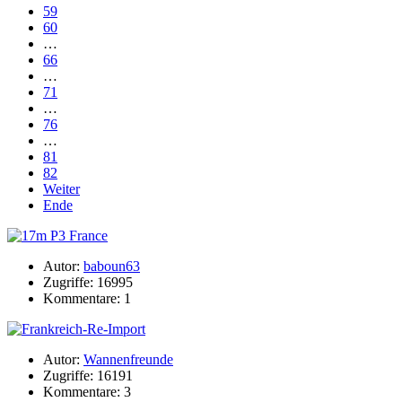
59
60
…
66
…
71
…
76
…
81
82
Weiter
Ende
Autor:
baboun63
Zugriffe: 16995
Kommentare: 1
Autor:
Wannenfreunde
Zugriffe: 16191
Kommentare: 3