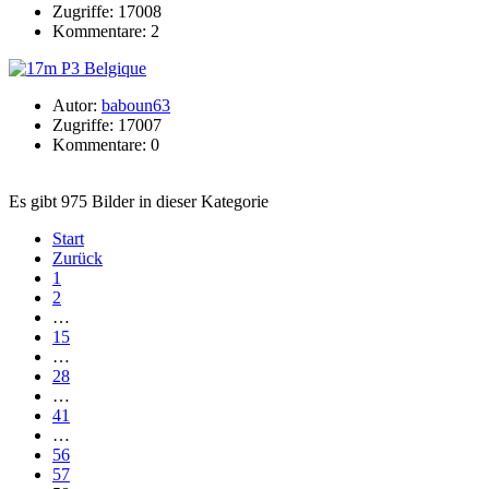
Zugriffe: 17008
Kommentare: 2
Autor:
baboun63
Zugriffe: 17007
Kommentare: 0
Es gibt 975 Bilder in dieser Kategorie
Start
Zurück
1
2
…
15
…
28
…
41
…
56
57