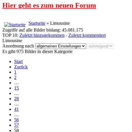
Hier geht es zum neuen Forum
Startseite
» Limousine
Zugriffe auf alle Bilder bislang: 45.081.175
TOP 10:
Zuletzt hinzugekommen
-
Zuletzt kommentiert
Limousine
Anordnung nach
Es gibt 975 Bilder in dieser Kategorie
Start
Zurück
1
2
…
15
…
28
…
41
…
56
57
58