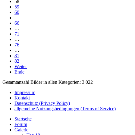
58
59
60
…
66
…
71
…
76
…
81
82
Weiter
Ende
Gesamtanzahl Bilder in allen Kategorien: 3.022
Impressum
Kontakt
Datenschutz (Privacy Policy)
allgemeine Nutzungsbedingungen (Terms of Service)
Startseite
Forum
Galerie