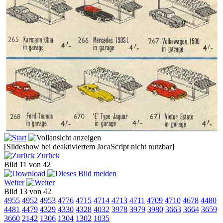
[Slideshow bei deaktiviertem JacaScript nicht nutzbar]
Zurück
Bild 11 von 42
Weiter
Bild 13 von 42
4955
4952
4953
4776
4715
4714
4713
4711
4709
4710
4678
4480
4481
4479
4329
4330
4328
4032
3978
3979
3980
3663
3664
3659
3660
2142
1306
1304
1302
1035