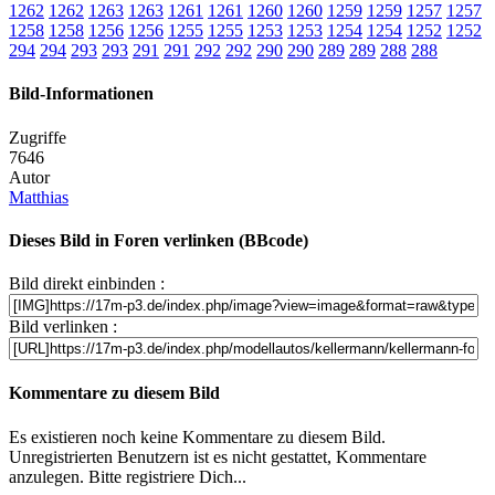
1262
1262
1263
1263
1261
1261
1260
1260
1259
1259
1257
1257
1258
1258
1256
1256
1255
1255
1253
1253
1254
1254
1252
1252
294
294
293
293
291
291
292
292
290
290
289
289
288
288
Bild-Informationen
Zugriffe
7646
Autor
Matthias
Dieses Bild in Foren verlinken (BBcode)
Bild direkt einbinden :
Bild verlinken :
Kommentare zu diesem Bild
Es existieren noch keine Kommentare zu diesem Bild.
Unregistrierten Benutzern ist es nicht gestattet, Kommentare
anzulegen. Bitte registriere Dich...