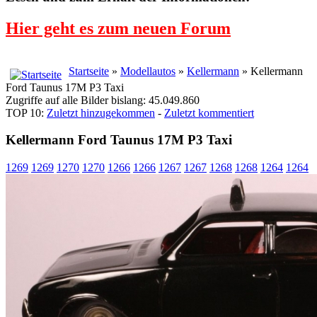
Hier geht es zum neuen Forum
Startseite
»
Modellautos
»
Kellermann
» Kellermann
Ford Taunus 17M P3 Taxi
Zugriffe auf alle Bilder bislang: 45.049.860
TOP 10:
Zuletzt hinzugekommen
-
Zuletzt kommentiert
Kellermann Ford Taunus 17M P3 Taxi
1269
1269
1270
1270
1266
1266
1267
1267
1268
1268
1264
1264