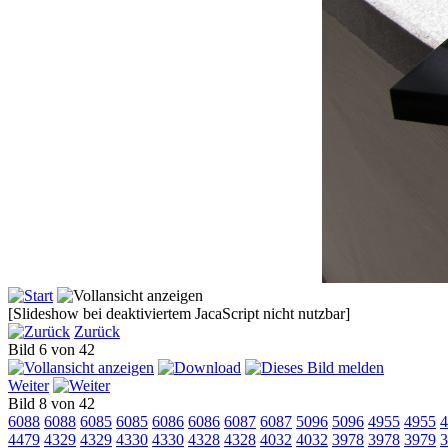
[Slideshow bei deaktiviertem JacaScript nicht nutzbar]
Zurück
Bild 6 von 42
Weiter
Bild 8 von 42
6088
6088
6085
6085
6086
6086
6087
6087
5096
5096
4955
4955
4
4479
4329
4329
4330
4330
4328
4328
4032
4032
3978
3978
3979
3