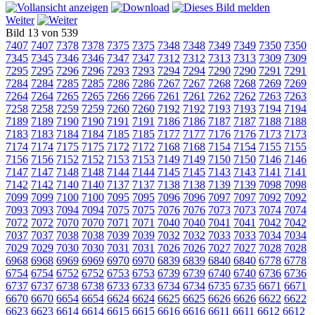
Weiter
Bild 13 von 539
7407
7407
7378
7378
7375
7375
7348
7348
7349
7349
7350
7350
7345
7345
7346
7346
7347
7347
7312
7312
7313
7313
7309
7309
7295
7295
7296
7296
7293
7293
7294
7294
7290
7290
7291
7291
7284
7284
7285
7285
7286
7286
7267
7267
7268
7268
7269
7269
7264
7264
7265
7265
7266
7266
7261
7261
7262
7262
7263
7263
7258
7258
7259
7259
7260
7260
7192
7192
7193
7193
7194
7194
7189
7189
7190
7190
7191
7191
7186
7186
7187
7187
7188
7188
7183
7183
7184
7184
7185
7185
7177
7177
7176
7176
7173
7173
7174
7174
7175
7175
7172
7172
7168
7168
7154
7154
7155
7155
7156
7156
7152
7152
7153
7153
7149
7149
7150
7150
7146
7146
7147
7147
7148
7148
7144
7144
7145
7145
7143
7143
7141
7141
7142
7142
7140
7140
7137
7137
7138
7138
7139
7139
7098
7098
7099
7099
7100
7100
7095
7095
7096
7096
7097
7097
7092
7092
7093
7093
7094
7094
7075
7075
7076
7076
7073
7073
7074
7074
7072
7072
7070
7070
7071
7071
7040
7040
7041
7041
7042
7042
7037
7037
7038
7038
7039
7039
7032
7032
7033
7033
7034
7034
7029
7029
7030
7030
7031
7031
7026
7026
7027
7027
7028
7028
6968
6968
6969
6969
6970
6970
6839
6839
6840
6840
6778
6778
6754
6754
6752
6752
6753
6753
6739
6739
6740
6740
6736
6736
6737
6737
6738
6738
6733
6733
6734
6734
6735
6735
6671
6671
6670
6670
6654
6654
6624
6624
6625
6625
6626
6626
6622
6622
6623
6623
6614
6614
6615
6615
6616
6616
6611
6611
6612
6612