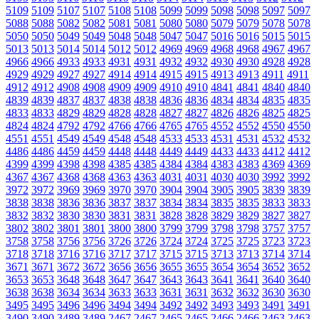
5109
5109
5107
5107
5108
5108
5099
5099
5098
5098
5097
5097
5088
5088
5082
5082
5081
5081
5080
5080
5079
5079
5078
5078
5050
5050
5049
5049
5048
5048
5047
5047
5016
5016
5015
5015
5013
5013
5014
5014
5012
5012
4969
4969
4968
4968
4967
4967
4966
4966
4933
4933
4931
4931
4932
4932
4930
4930
4928
4928
4929
4929
4927
4927
4914
4914
4915
4915
4913
4913
4911
4911
4912
4912
4908
4908
4909
4909
4910
4910
4841
4841
4840
4840
4839
4839
4837
4837
4838
4838
4836
4836
4834
4834
4835
4835
4833
4833
4829
4829
4828
4828
4827
4827
4826
4826
4825
4825
4824
4824
4792
4792
4766
4766
4765
4765
4552
4552
4550
4550
4551
4551
4549
4549
4548
4548
4533
4533
4531
4531
4532
4532
4486
4486
4459
4459
4448
4448
4449
4449
4433
4433
4412
4412
4399
4399
4398
4398
4385
4385
4384
4384
4383
4383
4369
4369
4367
4367
4368
4368
4363
4363
4031
4031
4030
4030
3992
3992
3972
3972
3969
3969
3970
3970
3904
3904
3905
3905
3839
3839
3838
3838
3836
3836
3837
3837
3834
3834
3835
3835
3833
3833
3832
3832
3830
3830
3831
3831
3828
3828
3829
3829
3827
3827
3802
3802
3801
3801
3800
3800
3799
3799
3798
3798
3757
3757
3758
3758
3756
3756
3726
3726
3724
3724
3725
3725
3723
3723
3718
3718
3716
3716
3717
3717
3715
3715
3713
3713
3714
3714
3671
3671
3672
3672
3656
3656
3655
3655
3654
3654
3652
3652
3653
3653
3648
3648
3647
3647
3643
3643
3641
3641
3640
3640
3638
3638
3634
3634
3633
3633
3631
3631
3632
3632
3630
3630
3495
3495
3496
3496
3494
3494
3492
3492
3493
3493
3491
3491
3490
3490
3489
3489
2467
2467
2465
2465
2466
2466
2463
2463