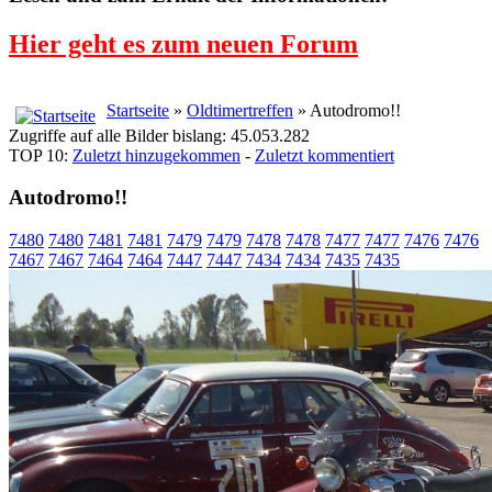
Hier geht es zum neuen Forum
Startseite
»
Oldtimertreffen
» Autodromo!!
Zugriffe auf alle Bilder bislang: 45.053.282
TOP 10:
Zuletzt hinzugekommen
-
Zuletzt kommentiert
Autodromo!!
7480
7480
7481
7481
7479
7479
7478
7478
7477
7477
7476
7476
7467
7467
7464
7464
7447
7447
7434
7434
7435
7435