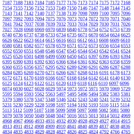
7187
7188
7183
7184
7185
7177
7176
7173
7174
7175
7172
7168
7154
7155
7156
7152
7153
7149
7150
7146
7147
7148
7144
7145
7143
7141
7142
7140
7137
7138
7139
7098
7099
7100
7095
7096
7097
7092
7093
7094
7075
7076
7073
7074
7072
7070
7071
7040
7041
7042
7037
7038
7039
7032
7033
7034
7029
7030
7031
7026
7027
7028
6968
6969
6970
6839
6840
6778
6754
6752
6753
6739
6740
6736
6737
6738
6733
6734
6735
6671
6670
6654
6624
6625
6626
6622
6623
6614
6615
6616
6611
6612
6613
6608
6609
6610
6580
6581
6582
6577
6578
6579
6571
6572
6573
6556
6554
6553
6552
6550
6551
6548
6546
6547
6545
6544
6543
6542
6541
6524
6525
6526
6501
6498
6499
6500
6450
6451
6397
6396
6393
6394
6395
6390
6391
6392
6365
6366
6364
6361
6362
6363
6358
6359
6360
6355
6356
6357
6295
6292
6289
6290
6291
6286
6287
6288
6284
6285
6269
6270
6271
6266
6267
6268
6216
6191
6178
6173
6172
6171
6170
6169
6166
6167
6168
6164
6142
6141
6140
6130
6125
6124
6123
6122
6121
6120
6119
6118
6116
6110
6097
6096
6074
6030
6027
6028
6029
5974
5973
5972
5971
5970
5969
5729
5595
5594
5593
5562
5563
5497
5495
5496
5494
5382
5383
5381
5379
5380
5378
5347
5348
5346
5242
5243
5240
5241
5239
5232
5231
5230
5229
5228
5198
5197
5194
5192
5193
5116
5115
5114
5113
5112
5109
5107
5108
5099
5098
5097
5088
5082
5081
5080
5079
5078
5050
5049
5048
5047
5016
5015
5013
5014
5012
4969
4968
4967
4966
4933
4931
4932
4930
4928
4929
4927
4914
4915
4913
4911
4912
4908
4909
4910
4841
4840
4839
4837
4838
4836
4834
4835
4833
4829
4828
4827
4826
4825
4824
4792
4766
4765