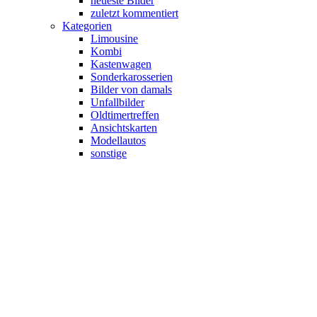
neueste Bilder
zuletzt kommentiert
Kategorien
Limousine
Kombi
Kastenwagen
Sonderkarosserien
Bilder von damals
Unfallbilder
Oldtimertreffen
Ansichtskarten
Modellautos
sonstige