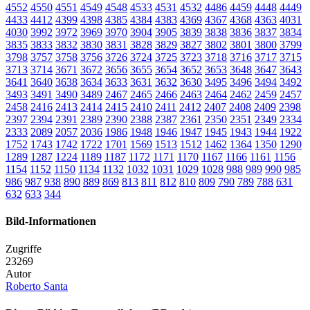
4552
4550
4551
4549
4548
4533
4531
4532
4486
4459
4448
4449
4433
4412
4399
4398
4385
4384
4383
4369
4367
4368
4363
4031
4030
3992
3972
3969
3970
3904
3905
3839
3838
3836
3837
3834
3835
3833
3832
3830
3831
3828
3829
3827
3802
3801
3800
3799
3798
3757
3758
3756
3726
3724
3725
3723
3718
3716
3717
3715
3713
3714
3671
3672
3656
3655
3654
3652
3653
3648
3647
3643
3641
3640
3638
3634
3633
3631
3632
3630
3495
3496
3494
3492
3493
3491
3490
3489
2467
2465
2466
2463
2464
2462
2459
2457
2458
2416
2413
2414
2415
2410
2411
2412
2407
2408
2409
2398
2397
2394
2391
2389
2390
2388
2387
2361
2350
2351
2349
2334
2333
2089
2057
2036
1986
1948
1946
1947
1945
1943
1944
1922
1752
1743
1742
1722
1701
1569
1513
1512
1462
1364
1350
1290
1289
1287
1224
1189
1187
1172
1171
1170
1167
1166
1161
1156
1154
1152
1150
1134
1132
1032
1031
1029
1028
988
989
990
985
986
987
938
890
889
869
813
811
812
810
809
790
789
788
631
632
633
344
Bild-Informationen
Zugriffe
23269
Autor
Roberto Santa