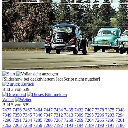
[Slideshow bei deaktiviertem JacaScript nicht nutzbar]
Zurück
Bild 3 von 539
Weiter
Bild 5 von 539
7477
7476
7467
7464
7447
7434
7435
7432
7407
7378
7375
7348
7349
7350
7345
7346
7347
7312
7313
7309
7295
7296
7293
7294
7290
7291
7284
7285
7286
7267
7268
7269
7264
7265
7266
7261
7262
7263
7258
7259
7260
7192
7193
7194
7189
7190
7191
7186