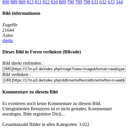
890
889
869
813
811
812
810
809
790
789
788
631
632
633
344
Bild-Informationen
Zugriffe
21644
Autor
sheila
Dieses Bild in Foren verlinken (BBcode)
Bild direkt einbinden :
Bild verlinken :
Kommentare zu diesem Bild
Es existieren noch keine Kommentare zu diesem Bild.
Unregistrierten Benutzern ist es nicht gestattet, Kommentare
anzulegen. Bitte registriere Dich...
Gesamtanzahl Bilder in allen Kategorien: 3.022