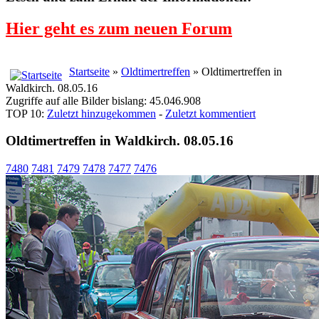
Hier geht es zum neuen Forum
Startseite
»
Oldtimertreffen
» Oldtimertreffen in
Waldkirch. 08.05.16
Zugriffe auf alle Bilder bislang: 45.046.908
TOP 10:
Zuletzt hinzugekommen
-
Zuletzt kommentiert
Oldtimertreffen in Waldkirch. 08.05.16
7480
7481
7479
7478
7477
7476