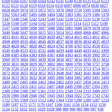
6169
6166
6167
6168
6164
6142
6141
6140
6130
6125
6124
6123
6122
6121
6120
6119
6118
6116
6110
6097
6096
6074
6030
6027
6028
6029
5974
5973
5972
5971
5970
5969
5729
5595
5594
5593
5562
5563
5497
5495
5496
5494
5382
5383
5381
5379
5380
5378
5347
5348
5346
5242
5243
5240
5241
5239
5232
5231
5230
5229
5228
5198
5197
5194
5192
5193
5116
5115
5114
5113
5112
5109
5107
5108
5099
5098
5097
5088
5082
5081
5080
5079
5078
5050
5049
5048
5047
5016
5015
5013
5014
5012
4969
4968
4967
4966
4933
4931
4932
4930
4928
4929
4927
4914
4915
4913
4911
4912
4908
4909
4910
4841
4840
4839
4837
4838
4836
4834
4835
4833
4829
4828
4827
4826
4825
4824
4792
4766
4765
4552
4550
4551
4549
4548
4533
4531
4532
4486
4459
4448
4449
4433
4412
4399
4398
4385
4384
4383
4369
4367
4368
4363
4031
4030
3992
3972
3969
3970
3904
3905
3839
3838
3836
3837
3834
3835
3833
3832
3830
3831
3828
3829
3827
3802
3801
3800
3799
3798
3757
3758
3756
3726
3724
3725
3723
3718
3716
3717
3715
3713
3714
3671
3672
3656
3655
3654
3652
3653
3648
3647
3643
3641
3640
3638
3634
3633
3631
3632
3630
3495
3496
3494
3492
3493
3491
3490
3489
2467
2465
2466
2463
2464
2462
2459
2457
2458
2416
2413
2414
2415
2410
2411
2412
2407
2408
2409
2398
2397
2394
2391
2389
2390
2388
2387
2361
2350
2351
2349
2334
2333
2089
2057
2036
1986
1948
1946
1947
1945
1943
1944
1922
1752
1743
1742
1722
1701
1569
1513
1512
1462
1364
1350
1290
1289
1287
1224
1189
1187
1172
1171
1170
1167
1166
1161
1156
1154
1152
1150
1134
1132
1032
1031
1029
1028
988
989
990
985
986
987
938