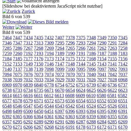
[Slideshow bei deaktiviertem JacaScript nicht nutzbar]
Zurück
Bild 6 von 539
Weiter
Bild 8 von 539
7464
7447
7434
7435
7432
7407
7378
7375
7348
7349
7350
7345
7346
7347
7312
7313
7309
7295
7296
7293
7294
7290
7291
7284
7285
7286
7267
7268
7269
7264
7265
7266
7261
7262
7263
7258
7259
7260
7192
7193
7194
7189
7190
7191
7186
7187
7188
7183
7184
7185
7177
7176
7173
7174
7175
7172
7168
7154
7155
7156
7152
7153
7149
7150
7146
7147
7148
7144
7145
7143
7141
7142
7140
7137
7138
7139
7098
7099
7100
7095
7096
7097
7092
7093
7094
7075
7076
7073
7074
7072
7070
7071
7040
7041
7042
7037
7038
7039
7032
7033
7034
7029
7030
7031
7026
7027
7028
6968
6969
6970
6839
6840
6778
6754
6752
6753
6739
6740
6736
6737
6738
6733
6734
6735
6671
6670
6654
6624
6625
6626
6622
6623
6614
6615
6616
6611
6612
6613
6608
6609
6610
6580
6581
6582
6577
6578
6579
6571
6572
6573
6556
6554
6553
6552
6550
6551
6548
6546
6547
6545
6544
6543
6542
6541
6524
6525
6526
6501
6498
6499
6500
6450
6451
6397
6396
6393
6394
6395
6390
6391
6392
6365
6366
6364
6361
6362
6363
6358
6359
6360
6355
6356
6357
6295
6292
6289
6290
6291
6286
6287
6288
6284
6285
6269
6270
6271
6266
6267
6268
6216
6191
6178
6173
6172
6171
6170