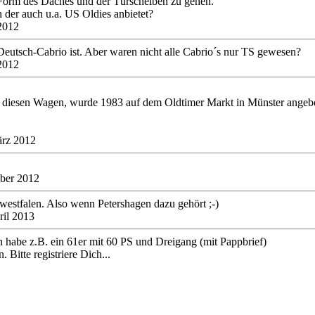
Form des Daches und der Türscheiben zu gehen.
 der auch u.a. US Oldies anbietet?
2012
Deutsch-Cabrio ist. Aber waren nicht alle Cabrio´s nur TS gewesen?
2012
 diesen Wagen, wurde 1983 auf dem Oldtimer Markt in Münster angebot
.
ärz 2012
mber 2012
twestfalen. Also wenn Petershagen dazu gehört ;-)
ril 2013
h habe z.B. ein 61er mit 60 PS und Dreigang (mit Pappbrief)
 Bitte registriere Dich...