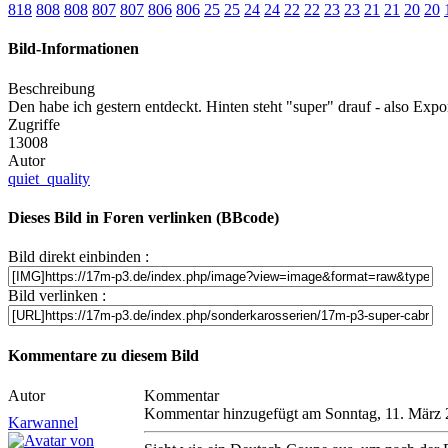
818
808
808
807
807
806
806
25
25
24
24
22
22
23
23
21
21
20
20
Bild-Informationen
Beschreibung
Den habe ich gestern entdeckt. Hinten steht "super" drauf - also Expo
Zugriffe
13008
Autor
quiet_quality
Dieses Bild in Foren verlinken (BBcode)
Bild direkt einbinden :
Bild verlinken :
Kommentare zu diesem Bild
Autor
Kommentar
Kommentar hinzugefügt am Sonntag, 11. März
Karwannel