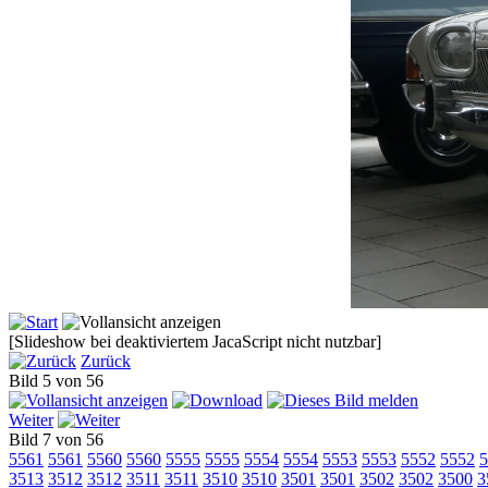
[Slideshow bei deaktiviertem JacaScript nicht nutzbar]
Zurück
Bild 5 von 56
Weiter
Bild 7 von 56
5561
5561
5560
5560
5555
5555
5554
5554
5553
5553
5552
5552
5
3513
3512
3512
3511
3511
3510
3510
3501
3501
3502
3502
3500
3