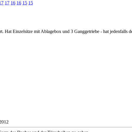
17
17
16
16
15
15
rt. Hat Einzelsitze mit Ablagebox und 3 Ganggetriebe - hat jedenfalls 
 2012