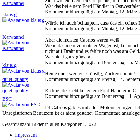
Sieht wie ein Deutsch Coupe aus, um nach der 
War das bei einem Ford Händler in Ostwestfalen
Kommentar hinzugefügt am Montag, 12. März 
klaus g
Würde ich auch behaupten, dass das ein echtes 
Kommentar hinzugefügt am Montag, 12. März 
Karwannel
Aber die meisten Cabrios waren weiß.
Wenn das mein vermuteter Wagen ist, kenne ich
nicht auf Draht und es fehlte noch was am Geld
War nicht ganz günstig.
Kommentar hinzugefügt am Donnerstag, 15. M
klaus g
Heute noch weniger Günstig, Zuckerschnute!
quiet_quality
Kommentar hinzugefügt am Freitag, 14. Septe
Richtig, der steht bei einem Ford Händler in Os
Kommentar hinzugefügt am Donnerstag, 11. Ap
ESC
P3 Cabrios gab es mit allen Motorisierungen. Ic
Unregistrierten Benutzern ist es nicht gestattet, Kommentare anzulegen.
Gesamtanzahl Bilder in allen Kategorien: 3.022
Impressum