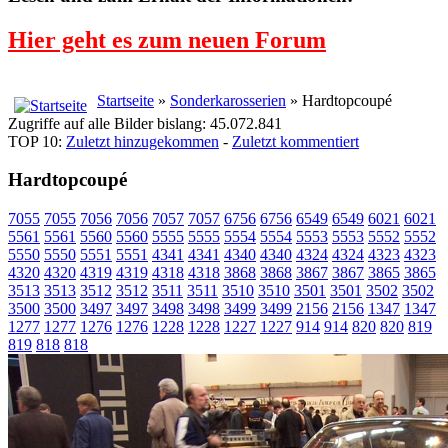
Hier geht es zum neuen Forum
Startseite
»
Sonderkarosserien
» Hardtopcoupé
Zugriffe auf alle Bilder bislang: 45.072.841
TOP 10:
Zuletzt hinzugekommen
-
Zuletzt kommentiert
Hardtopcoupé
7055
7055
7056
7056
7057
7057
6756
6756
6549
6549
6021
6021
5561
5561
5560
5560
5555
5555
5554
5554
5553
5553
5552
5552
5550
5550
5551
5551
4341
4341
4340
4340
4324
4324
4323
4323
4320
4320
4319
4319
4318
4318
3868
3868
3867
3867
3865
3865
3513
3513
3512
3512
3511
3511
3510
3510
3501
3501
3502
3502
3500
3500
3497
3497
3498
3498
3499
3499
2156
2156
1347
1347
1277
1277
1276
1276
1228
1228
1227
1227
914
914
820
820
819
819
818
818