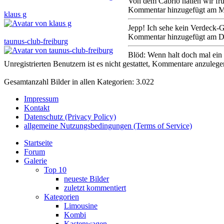
Von dem Cabrio hatten wir frü
Kommentar hinzugefügt am M
klaus g
Jepp! Ich sehe kein Verdeck-
Kommentar hinzugefügt am D
taunus-club-freiburg
Blöd: Wenn halt doch mal ei
Unregistrierten Benutzern ist es nicht gestattet, Kommentare anzulegen.
Gesamtanzahl Bilder in allen Kategorien: 3.022
Impressum
Kontakt
Datenschutz (Privacy Policy)
allgemeine Nutzungsbedingungen (Terms of Service)
Startseite
Forum
Galerie
Top 10
neueste Bilder
zuletzt kommentiert
Kategorien
Limousine
Kombi
Kastenwagen