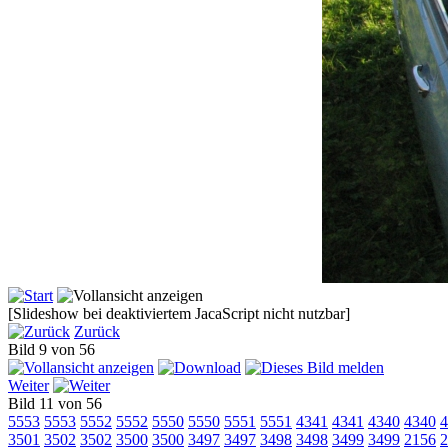
[Slideshow bei deaktiviertem JacaScript nicht nutzbar]
Zurück
Bild 9 von 56
Weiter
Bild 11 von 56
5553
5553
5552
5552
5550
5550
5551
5551
4341
4341
4340
4340
4
3501
3502
3502
3500
3500
3497
3497
3498
3498
3499
3499
2156
2