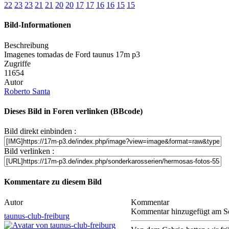
22
23
23
21
21
20
20
17
17
16
16
15
15
Bild-Informationen
Beschreibung
Imagenes tomadas de Ford taunus 17m p3
Zugriffe
11654
Autor
Roberto Santa
Dieses Bild in Foren verlinken (BBcode)
Bild direkt einbinden :
Bild verlinken :
Kommentare zu diesem Bild
Autor
Kommentar
Kommentar hinzugefügt am S
taunus-club-freiburg