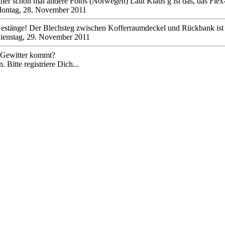
her schon mal andere Fotos (Norwegen) Laut Klaus g ist das, das Flex
ontag, 28. November 2011
Gestänge! Der Blechsteg zwischen Kofferraumdeckel und Rückbank ist
ienstag, 29. November 2011
n Gewitter kommt?
 Bitte registriere Dich...