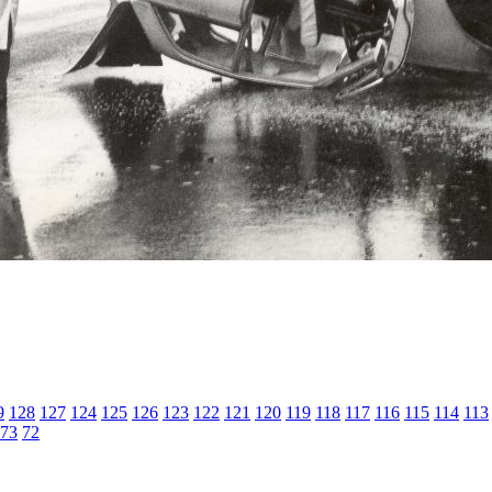
9
128
127
124
125
126
123
122
121
120
119
118
117
116
115
114
113
73
72