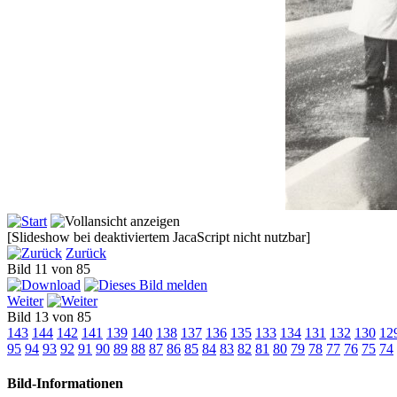
[Slideshow bei deaktiviertem JacaScript nicht nutzbar]
Zurück
Bild 11 von 85
Weiter
Bild 13 von 85
143
144
142
141
139
140
138
137
136
135
133
134
131
132
130
12
95
94
93
92
91
90
89
88
87
86
85
84
83
82
81
80
79
78
77
76
75
74
Bild-Informationen