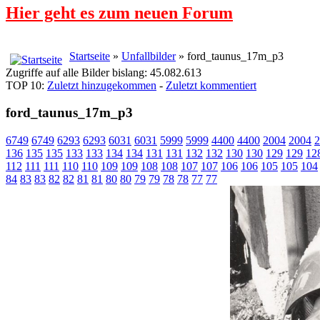
Hier geht es zum neuen Forum
Startseite
»
Unfallbilder
» ford_taunus_17m_p3
Zugriffe auf alle Bilder bislang: 45.082.613
TOP 10:
Zuletzt hinzugekommen
-
Zuletzt kommentiert
ford_taunus_17m_p3
6749
6749
6293
6293
6031
6031
5999
5999
4400
4400
2004
2004
2
136
135
135
133
133
134
134
131
131
132
132
130
130
129
129
12
112
111
111
110
110
109
109
108
108
107
107
106
106
105
105
104
84
83
83
82
82
81
81
80
80
79
79
78
78
77
77