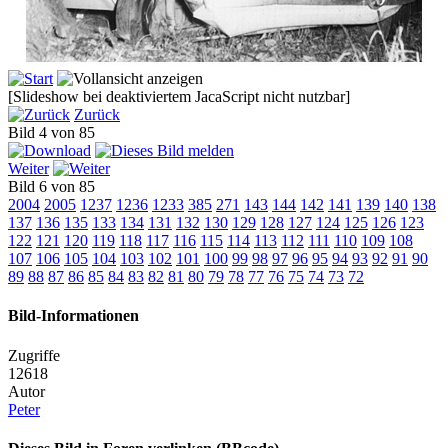
[Slideshow bei deaktiviertem JacaScript nicht nutzbar]
Zurück
Bild 4 von 85
Weiter
Bild 6 von 85
2004
2005
1237
1236
1233
385
271
143
144
142
141
139
140
138
137
136
135
133
134
131
132
130
129
128
127
124
125
126
123
122
121
120
119
118
117
116
115
114
113
112
111
110
109
108
107
106
105
104
103
102
101
100
99
98
97
96
95
94
93
92
91
90
89
88
87
86
85
84
83
82
81
80
79
78
77
76
75
74
73
72
Bild-Informationen
Zugriffe
12618
Autor
Peter