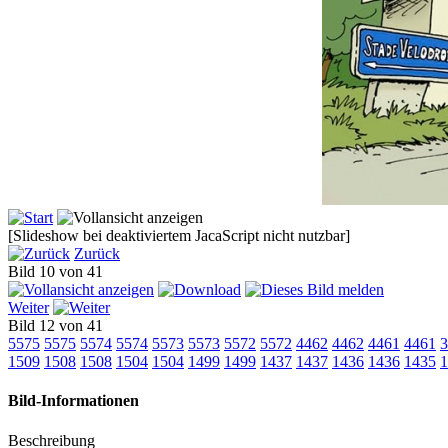
[Slideshow bei deaktiviertem JacaScript nicht nutzbar]
Zurück
Bild 10 von 41
Weiter
Bild 12 von 41
5575
5575
5574
5574
5573
5573
5572
5572
4462
4462
4461
4461
3
1509
1508
1508
1504
1504
1499
1499
1437
1437
1436
1436
1435
1
Bild-Informationen
Beschreibung