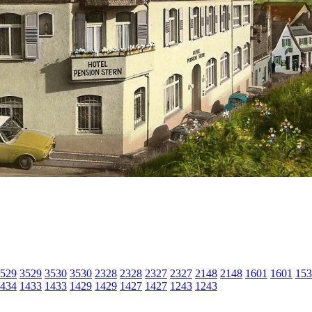
529
3529
3530
3530
2328
2328
2327
2327
2148
2148
1601
1601
153
434
1433
1433
1429
1429
1427
1427
1243
1243