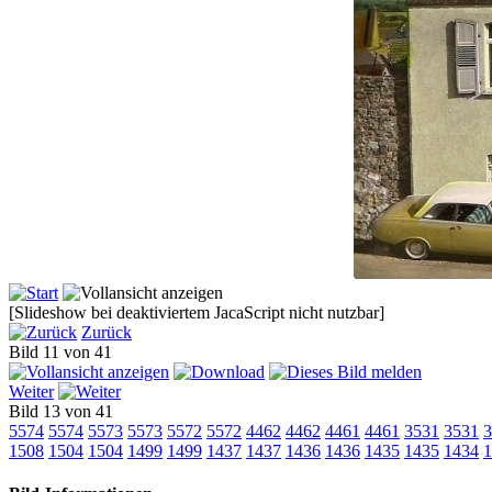
[Slideshow bei deaktiviertem JacaScript nicht nutzbar]
Zurück
Bild 11 von 41
Weiter
Bild 13 von 41
5574
5574
5573
5573
5572
5572
4462
4462
4461
4461
3531
3531
3
1508
1504
1504
1499
1499
1437
1437
1436
1436
1435
1435
1434
1