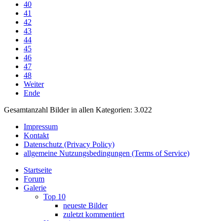
40
41
42
43
44
45
46
47
48
Weiter
Ende
Gesamtanzahl Bilder in allen Kategorien: 3.022
Impressum
Kontakt
Datenschutz (Privacy Policy)
allgemeine Nutzungsbedingungen (Terms of Service)
Startseite
Forum
Galerie
Top 10
neueste Bilder
zuletzt kommentiert