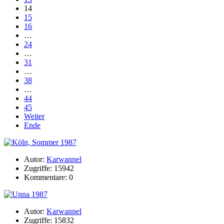
14
15
16
…
24
…
31
…
38
…
44
45
Weiter
Ende
Autor:
Karwannel
Zugriffe: 15942
Kommentare: 0
Autor:
Karwannel
Zugriffe: 15832