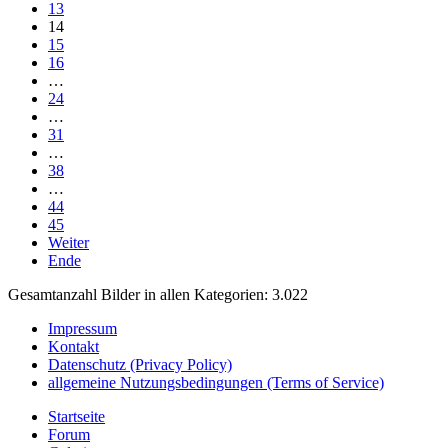
13
14
15
16
…
24
…
31
…
38
…
44
45
Weiter
Ende
Gesamtanzahl Bilder in allen Kategorien: 3.022
Impressum
Kontakt
Datenschutz (Privacy Policy)
allgemeine Nutzungsbedingungen (Terms of Service)
Startseite
Forum