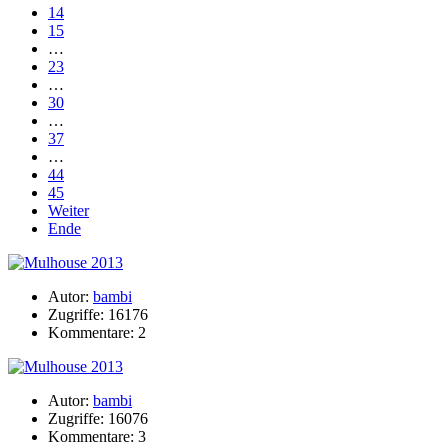
14
15
…
23
…
30
…
37
…
44
45
Weiter
Ende
Autor:
bambi
Zugriffe: 16176
Kommentare: 2
Autor:
bambi
Zugriffe: 16076
Kommentare: 3