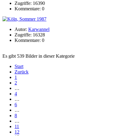
Zugriffe: 16390
Kommentare: 0
Autor:
Karwannel
Zugriffe: 16328
Kommentare: 0
Es gibt 539 Bilder in dieser Kategorie
Start
Zurück
1
2
…
4
…
6
…
8
…
11
12