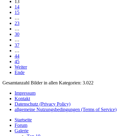
13
14
15
…
23
…
30
…
37
…
44
45
Weiter
Ende
Gesamtanzahl Bilder in allen Kategorien: 3.022
Impressum
Kontakt
Datenschutz (Privacy Policy)
allgemeine Nutzungsbedingungen (Terms of Service)
Startseite
Forum
Galerie