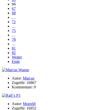
66
67
68
…
72
…
75
…
78
…
81
82
Weiter
Ende
Autor:
Marcus
Zugriffe: 16867
Kommentare: 0
Autor:
Mops68
Zugriffe: 16952