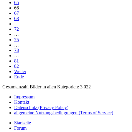
65
66
67
68
…
72
…
75
…
78
…
81
82
Weiter
Ende
Gesamtanzahl Bilder in allen Kategorien: 3.022
Impressum
Kontakt
Datenschutz (Privacy Policy)
allgemeine Nutzungsbedingungen (Terms of Service)
Startseite
Forum