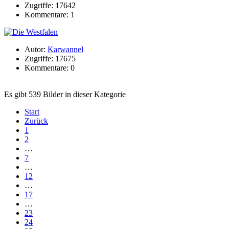
Zugriffe: 17642
Kommentare: 1
Autor:
Karwannel
Zugriffe: 17675
Kommentare: 0
Es gibt 539 Bilder in dieser Kategorie
Start
Zurück
1
2
…
7
…
12
…
17
…
23
24