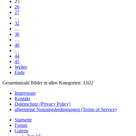
25
26
27
…
32
…
36
…
40
…
44
45
Weiter
Ende
Gesamtanzahl Bilder in allen Kategorien: 3.022
Impressum
Kontakt
Datenschutz (Privacy Policy)
allgemeine Nutzungsbedingungen (Terms of Service)
Startseite
Forum
Galerie