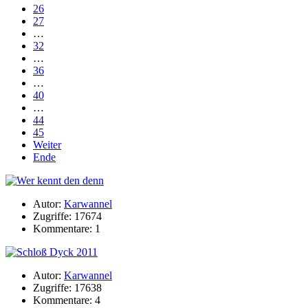
26
27
…
32
…
36
…
40
…
44
45
Weiter
Ende
Autor:
Karwannel
Zugriffe: 17674
Kommentare: 1
Autor:
Karwannel
Zugriffe: 17638
Kommentare: 4