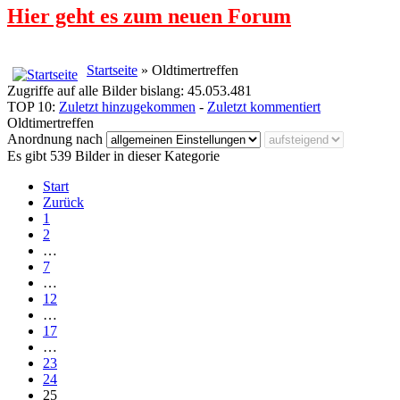
Hier geht es zum neuen Forum
Startseite
» Oldtimertreffen
Zugriffe auf alle Bilder bislang: 45.053.481
TOP 10:
Zuletzt hinzugekommen
-
Zuletzt kommentiert
Oldtimertreffen
Anordnung nach
Es gibt 539 Bilder in dieser Kategorie
Start
Zurück
1
2
…
7
…
12
…
17
…
23
24
25