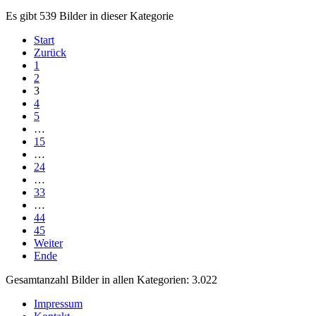
Es gibt 539 Bilder in dieser Kategorie
Start
Zurück
1
2
3
4
5
…
15
…
24
…
33
…
44
45
Weiter
Ende
Gesamtanzahl Bilder in allen Kategorien: 3.022
Impressum