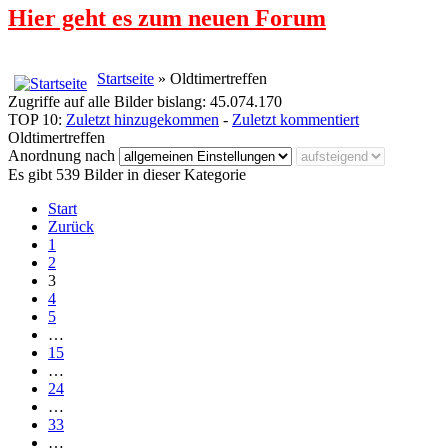
Hier geht es zum neuen Forum
Startseite
» Oldtimertreffen
Zugriffe auf alle Bilder bislang: 45.074.170
TOP 10:
Zuletzt hinzugekommen
-
Zuletzt kommentiert
Oldtimertreffen
Anordnung nach
Es gibt 539 Bilder in dieser Kategorie
Start
Zurück
1
2
3
4
5
…
15
…
24
…
33
…