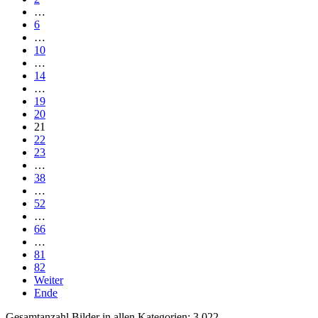
…
6
…
10
…
14
…
19
20
21
22
23
…
38
…
52
…
66
…
81
82
Weiter
Ende
Gesamtanzahl Bilder in allen Kategorien: 3.022