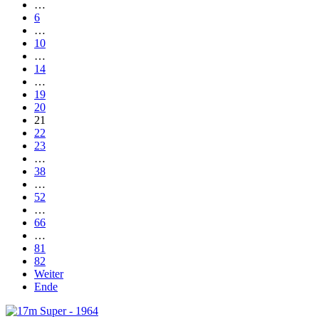
…
6
…
10
…
14
…
19
20
21
22
23
…
38
…
52
…
66
…
81
82
Weiter
Ende