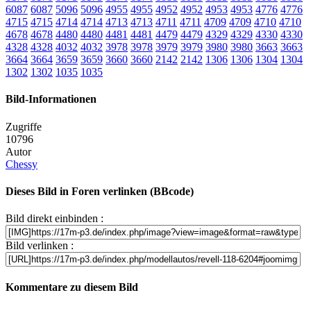
6087
6087
5096
5096
4955
4955
4952
4952
4953
4953
4776
4776
4715
4715
4714
4714
4713
4713
4711
4711
4709
4709
4710
4710
4678
4678
4480
4480
4481
4481
4479
4479
4329
4329
4330
4330
4328
4328
4032
4032
3978
3978
3979
3979
3980
3980
3663
3663
3664
3664
3659
3659
3660
3660
2142
2142
1306
1306
1304
1304
1302
1302
1035
1035
Bild-Informationen
Zugriffe
10796
Autor
Chessy
Dieses Bild in Foren verlinken (BBcode)
Bild direkt einbinden :
Bild verlinken :
Kommentare zu diesem Bild