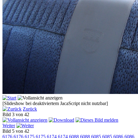
[Slideshow bei deaktiviertem JacaScript nicht nutzbar]
Zurück
Bild 3 von 42
Weiter
Bild 5 von 42
6176
6176
6175
6175
6174
6174
6088
6088
6085
6085
6086
6086