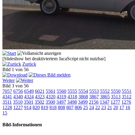
[Slideshow bei deaktiviertem JacaScript nicht nutzbar]
Zurück
Bild 1 von 56
Weiter
Bild 3 von 56
7057
6756
6549
6021
5561
5560
5555
5554
5553
5552
5550
5551
4341
4340
4324
4323
4320
4319
4318
3868
3867
3865
3513
3512
3511
3510
3501
3502
3500
3497
3498
3499
2156
1347
1277
1276
1228
1227
914
820
819
818
808
807
806
25
24
22
23
21
20
17
16
15
Bild-Informationen