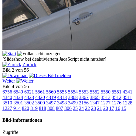
[Slideshow bei deaktiviertem JacaScript nicht nutzbar]
Zurück
Bild 2 von 56
Weiter
Bild 4 von 56
6756
6549
6021
5561
5560
5555
5554
5553
5552
5550
5551
4341
4340
4324
4323
4320
4319
4318
3868
3867
3865
3513
3512
3511
3510
3501
3502
3500
3497
3498
3499
2156
1347
1277
1276
1228
1227
914
820
819
818
808
807
806
25
24
22
23
21
20
17
16
15
Bild-Informationen
Zugriffe