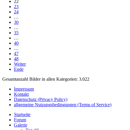
22
23
24
…
30
…
35
…
40
…
47
48
Weiter
Ende
Gesamtanzahl Bilder in allen Kategorien: 3.022
Impressum
Kontakt
Datenschutz (Privacy Policy)
allgemeine Nutzungsbedingungen (Terms of Service)
Startseite
Forum
Galerie