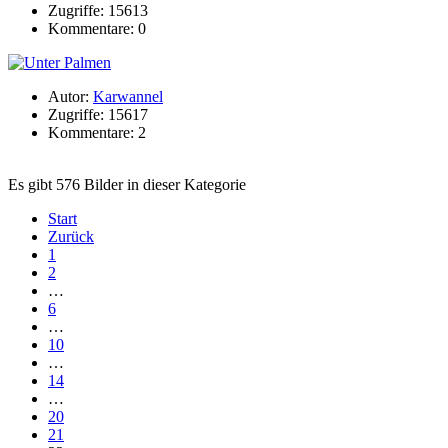
Zugriffe: 15613
Kommentare: 0
Autor:
Karwannel
Zugriffe: 15617
Kommentare: 2
Es gibt 576 Bilder in dieser Kategorie
Start
Zurück
1
2
…
6
…
10
…
14
…
20
21