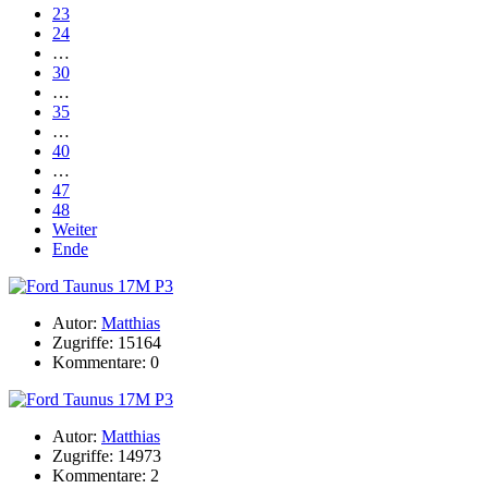
23
24
…
30
…
35
…
40
…
47
48
Weiter
Ende
Autor:
Matthias
Zugriffe: 15164
Kommentare: 0
Autor:
Matthias
Zugriffe: 14973
Kommentare: 2