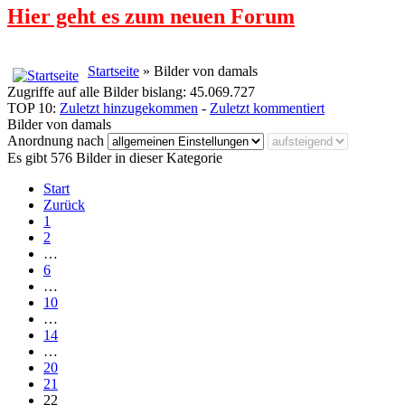
Hier geht es zum neuen Forum
Startseite
» Bilder von damals
Zugriffe auf alle Bilder bislang: 45.069.727
TOP 10:
Zuletzt hinzugekommen
-
Zuletzt kommentiert
Bilder von damals
Anordnung nach
Es gibt 576 Bilder in dieser Kategorie
Start
Zurück
1
2
…
6
…
10
…
14
…
20
21
22