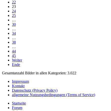
22
23
24
25
…
30
…
34
…
38
…
44
45
Weiter
Ende
Gesamtanzahl Bilder in allen Kategorien: 3.022
Impressum
Kontakt
Datenschutz (Privacy Policy)
allgemeine Nutzungsbedingungen (Terms of Service)
Startseite
Forum