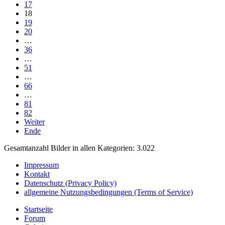
17
18
19
20
…
36
…
51
…
66
…
81
82
Weiter
Ende
Gesamtanzahl Bilder in allen Kategorien: 3.022
Impressum
Kontakt
Datenschutz (Privacy Policy)
allgemeine Nutzungsbedingungen (Terms of Service)
Startseite
Forum