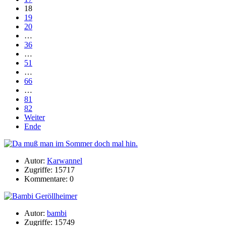
18
19
20
…
36
…
51
…
66
…
81
82
Weiter
Ende
Autor:
Karwannel
Zugriffe: 15717
Kommentare: 0
Autor:
bambi
Zugriffe: 15749